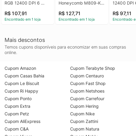
RGB 12400 DPI 6 
Honeycomb M809-K 
12400 DPI 
Botões USB 2.0 - 
RGB 12400 DPI 7 
Pixar PMW3
R$ 107,91
R$ 127,71
R$ 97,11
Preto
Botões PAW 3327 - 
Preto
Encontrado em 1 loja
Encontrado em 1 loja
Encontrado e
Preto
Mais descontos
Temos cupons disponíveis para economizar em suas compras
online.
Cupom Amazon
Cupom Terabyte Shop
Cupom Casas Bahia
Cupom Centauro
Cupom Le Biscuit
Cupom Fast Shop
Cupom Ri Happy
Cupom Netshoes
Cupom Ponto
Cupom Carrefour
Cupom Extra
Cupom Hering
Cupom Petz
Cupom Nike
Cupom AliExpress
Cupom Zattini
Cupom C&A
Cupom Natura