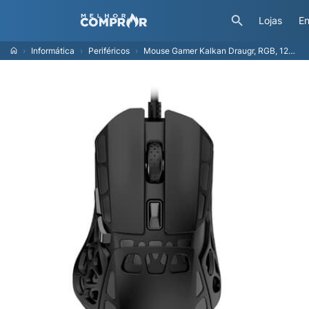
Lojas
En
Informática
Periféricos
Mouse Gamer Kalkan Draugr, RGB, 12400 DPI, PAW3327, Preto - KLK00009