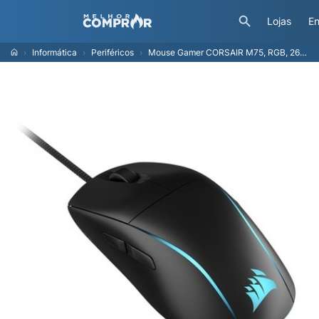
Lojas
En
Informática
Periféricos
Mouse Gamer CORSAIR M75, RGB, 26000 DPI, Óptico, Preto - CH-930D010-NA