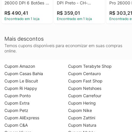
26000 DPI 6 Botões 
DPI Preto - CH-
Pro 26000 D
Wireless Preto - CH-
9309011-NA
Botões Cab
R$ 490,41
R$ 359,01
R$ 303,2
931C111-NA
Wireless - 
Encontrado em 1 loja
Encontrado em 1 loja
Encontrado e
Mais descontos
Temos cupons disponíveis para economizar em suas compras
online.
Cupom Amazon
Cupom Terabyte Shop
Cupom Casas Bahia
Cupom Centauro
Cupom Le Biscuit
Cupom Fast Shop
Cupom Ri Happy
Cupom Netshoes
Cupom Ponto
Cupom Carrefour
Cupom Extra
Cupom Hering
Cupom Petz
Cupom Nike
Cupom AliExpress
Cupom Zattini
Cupom C&A
Cupom Natura