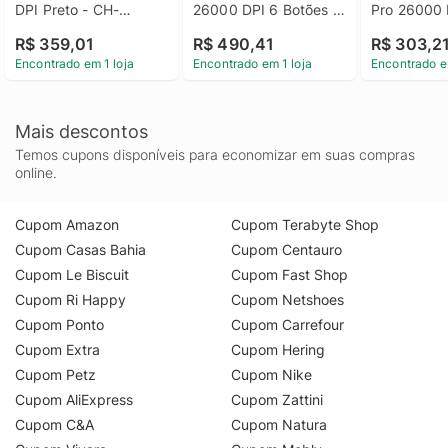
DPI Preto - CH-
26000 DPI 6 Botões 
Pro 26000 D
9309011-NA
Wireless Preto - CH-
Botões Cab
R$ 359,01
R$ 490,41
R$ 303,2
931C111-NA
Wireless - 
Encontrado em 1 loja
Encontrado em 1 loja
Encontrado e
Mais descontos
Temos cupons disponíveis para economizar em suas compras
online.
Cupom Amazon
Cupom Terabyte Shop
Cupom Casas Bahia
Cupom Centauro
Cupom Le Biscuit
Cupom Fast Shop
Cupom Ri Happy
Cupom Netshoes
Cupom Ponto
Cupom Carrefour
Cupom Extra
Cupom Hering
Cupom Petz
Cupom Nike
Cupom AliExpress
Cupom Zattini
Cupom C&A
Cupom Natura