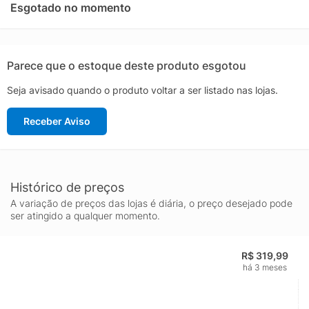
rápidas e precisas com garantia de 70 milhões de cliques para
Esgotado no momento
durar anos de jogo intenso. Compre Já no KaBuM!
Parece que o estoque deste produto esgotou
Seja avisado quando o produto voltar a ser listado nas lojas.
Receber Aviso
Histórico de preços
A variação de preços das lojas é diária, o preço desejado pode
ser atingido a qualquer momento.
R$ 319,99
há 3 meses