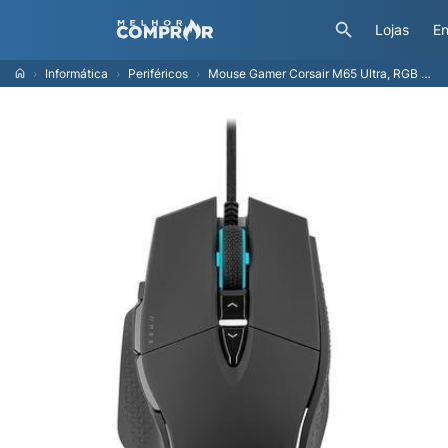
Lojas
En
Informática
Periféricos
Mouse Gamer Corsair M65 Ultra, RGB LED, 26000 DPI, 8 Botões, Optical, Preto - CH-9309411-NA2