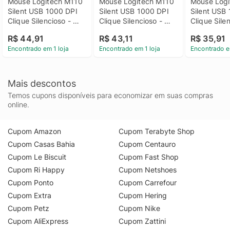
Mouse Logitech M110 
Mouse Logitech M110 
Mouse Logi
Silent USB 1000 DPI 
Silent USB 1000 DPI 
Silent USB 
Clique Silencioso - 
Clique Silencioso - 
Clique Silen
Cinza
Azul
Vermelho
R$ 44,91
R$ 43,11
R$ 35,91
Encontrado em 1 loja
Encontrado em 1 loja
Encontrado e
Mais descontos
Temos cupons disponíveis para economizar em suas compras
online.
Cupom Amazon
Cupom Terabyte Shop
Cupom Casas Bahia
Cupom Centauro
Cupom Le Biscuit
Cupom Fast Shop
Cupom Ri Happy
Cupom Netshoes
Cupom Ponto
Cupom Carrefour
Cupom Extra
Cupom Hering
Cupom Petz
Cupom Nike
Cupom AliExpress
Cupom Zattini