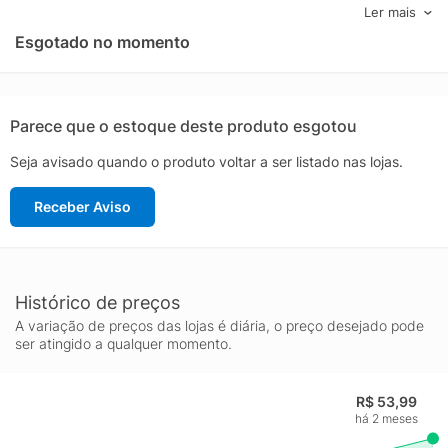
mão direita e esquerda. Este mouse simples de instalar e usar
Ler mais
não precisa de instalação de software. Basta conectar o cabo
Esgotado no momento
na porta USB e usá-lo imediatamente.
Parece que o estoque deste produto esgotou
Seja avisado quando o produto voltar a ser listado nas lojas.
Receber Aviso
Histórico de preços
A variação de preços das lojas é diária, o preço desejado pode
ser atingido a qualquer momento.
R$ 53,99
há 2 meses