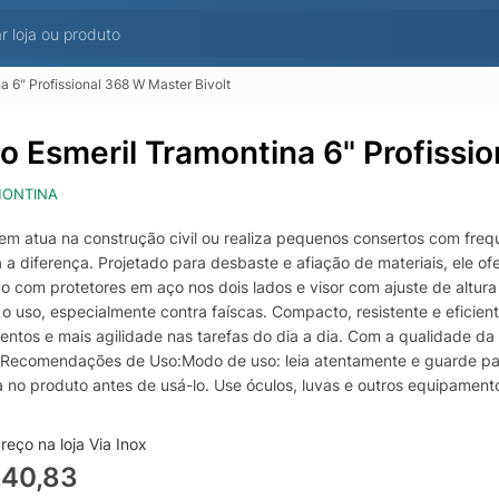
a 6" Profissional 368 W Master Bivolt
o Esmeril Tramontina 6" Profissio
ONTINA
em atua na construção civil ou realiza pequenos consertos com freq
 a diferença. Projetado para desbaste e afiação de materiais, ele o
o com protetores em aço nos dois lados e visor com ajuste de altur
 o uso, especialmente contra faíscas. Compacto, resistente e eficie
ntos e mais agilidade nas tarefas do dia a dia. Com a qualidade da T
 Recomendações de Uso:Modo de uso: leia atentamente e guarde para 
a no produto antes de usá-lo. Use óculos, luvas e outros equipamento
cutada. Nunca utilize o moto esmeril sem a proteção lateral dos dis
co de explosão ou onde se encontram líquidos, gases e pó inflamáveis
eço na loja Via Inox
r ou desconectar o plugue da tomada. Sempre desconecte o plugue 
440,83
amenta. Sempre verifique se a estrutura, o cordão elétrico ou o plu