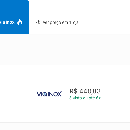
 um choque elétrico. Nunca utilize água ou componentes químicos p
o. As entradas e as saídas de ar devem ser limpas regularmente para
Caso esse procedimento não seja tomado, o motor pode superaquec
 sempre limpo e arejado para evitar a entrada de poeira e partículas
 Via Inox
Ver preço em 1 loja
e em local limpo e seco. Mantenha fora do alcance das crianças. - F
onal; - Potência: 368 W; - Base em alumínio; - Rotação: 3.580 rpm; -
 1/2"; - Diâmetro do rebolo: 6"; - Carcaça em ferro fundido; - Bivolt 
chada no interruptor liga-desliga; - Proteção dos rebolos em aço e 
e desbaste; - Regulagem de altura e inclinação do protetor ocular co
s firme durante o desbaste/afiação; - Aplicação: projetado para des
o rebolo correto para cada aplicação.
R$ 440,83
à vista ou até 6x