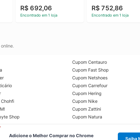
Sistema De Reversão E 
Velocidades
R$ 692,06
R$ 752,86
Maleta
Encontrado em 1 loja
Encontrado em 1 loja
online.
Cupom Centauro
a
Cupom Fast Shop
er
Cupom Netshoes
icário
Cupom Carrefour
r
Cupom Hering
 Chohfi
Cupom Nike
M!
Cupom Zattini
byte Shop
Cupom Natura
Adicione o Melhor Comprar no Chrome
Saiba 