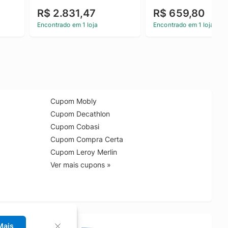
Com Encaixe Rápido SDS 
Profissional TRE0017
R$ 2.831,47
R$ 659,80
Max Uso Profissional Com 
Maleta 1.9/16" 127V
Encontrado em 1 loja
Encontrado em 1 loja
Cupom Mobly
Cupom Decathlon
Cupom Cobasi
Cupom Compra Certa
Cupom Leroy Merlin
Ver mais cupons »
Mais