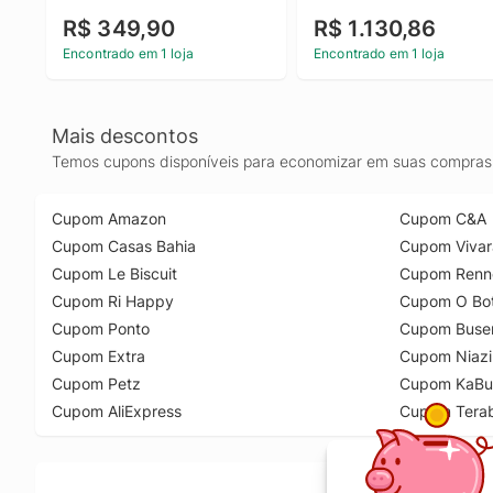
Uso Profissional Com 
R$ 349,90
R$ 1.130,86
Maleta
Encontrado em 1 loja
Encontrado em 1 loja
Mais descontos
Temos cupons disponíveis para economizar em suas compras 
Cupom Amazon
Cupom C&A
Cupom Casas Bahia
Cupom Vivar
Cupom Le Biscuit
Cupom Renn
Cupom Ri Happy
Cupom O Bot
Cupom Ponto
Cupom Buse
Cupom Extra
Cupom Niazi
Cupom Petz
Cupom KaBu
Cupom AliExpress
Cupom Tera