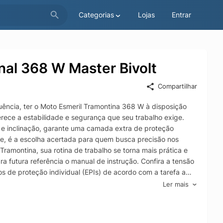
Categorias
Lojas
Entrar
nal 368 W Master Bivolt
Compartilhar
uência, ter o Moto Esmeril Tramontina 368 W à disposição
ferece a estabilidade e segurança que seu trabalho exige.
a e inclinação, garante uma camada extra de proteção
nte, é a escolha acertada para quem busca precisão nos
ramontina, sua rotina de trabalho se torna mais prática e
futura referência o manual de instrução. Confira a tensão
s de proteção individual (EPIs) de acordo com a tarefa a
cos. Não trabalhe com ferramentas elétricas em ambientes
Ler mais
. Não utilize o cabo da ferramenta para transportar,
elétrico da rede antes de fazer uma inspeção ou limpeza
gue não estão danificados ou com possíveis trincas que podem