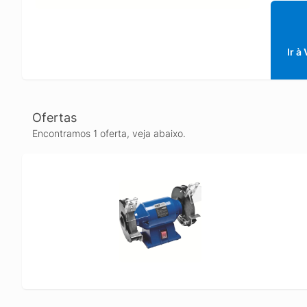
levar a
trabalh
motor. 
trabalho
Ir à
Armazen
profissi
do eixo:
emborra
Ofertas
rebolo d
Encontramos 1 oferta, veja abaixo.
peça mai
Utilize 