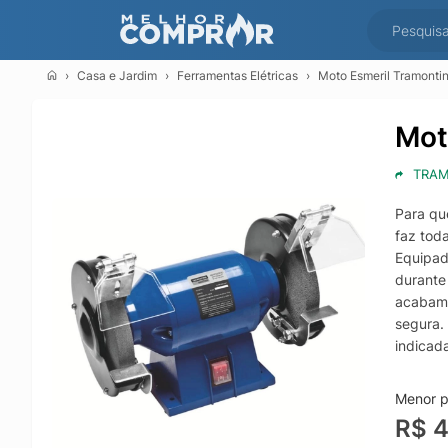
Casa e Jardim
Ferramentas Elétricas
Moto Esmeril Tramontin
Mot
TRAM
Para qu
faz toda
Equipad
durante
acabame
segura.
indicad
ser exe
com ris
Menor pr
pendura
R$ 
da ferr