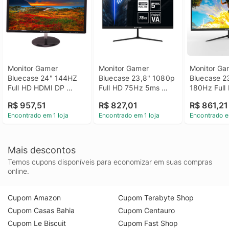
Monitor Gamer 
Monitor Gamer 
Monitor Ga
Bluecase 24" 144HZ 
Bluecase 23,8" 1080p 
Bluecase 23
Full HD HDMI DP 
Full HD 75Hz 5ms 
180Hz Full
Preto BM242GW
HDMI VGA Painel VA 
VGA Preto -
R$ 957,51
R$ 827,01
R$ 861,21
Preto - BM24FFH1GW
BM24FFD1
Encontrado em 1 loja
Encontrado em 1 loja
Encontrado e
Mais descontos
Temos cupons disponíveis para economizar em suas compras
online.
Cupom Amazon
Cupom Terabyte Shop
Cupom Casas Bahia
Cupom Centauro
Cupom Le Biscuit
Cupom Fast Shop