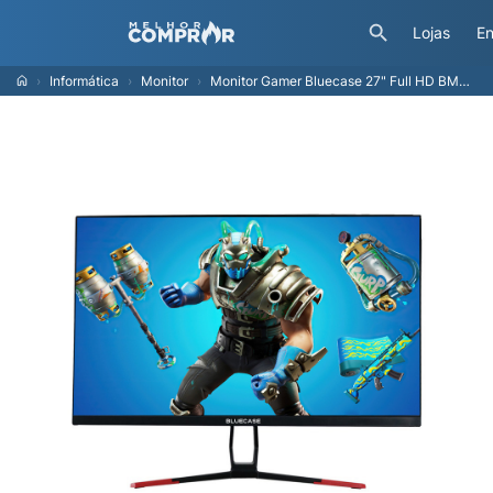
Lojas
En
Informática
Monitor
Monitor Gamer Bluecase 27" Full HD BM2710GWH1 144Hz HDMI DP - Preto