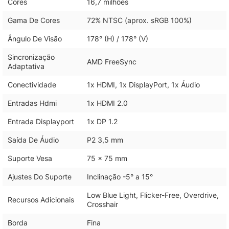
Cores
16,7 milhões
Gama De Cores
72% NTSC (aprox. sRGB 100%)
Ângulo De Visão
178° (H) / 178° (V)
Sincronização
AMD FreeSync
Adaptativa
Conectividade
1x HDMI, 1x DisplayPort, 1x Áudio
Entradas Hdmi
1x HDMI 2.0
Entrada Displayport
1x DP 1.2
Saída De Áudio
P2 3,5 mm
Suporte Vesa
75 x 75 mm
Ajustes Do Suporte
Inclinação -5° a 15°
Low Blue Light, Flicker-Free, Overdrive,
Recursos Adicionais
Crosshair
Borda
Fina