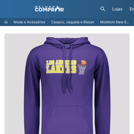
Lojas
En
Moda e Acessórios
Casaco, Jaqueta e Blazer
Moletom New Era NBA Los Angeles Lakers Core Roxo