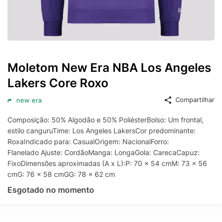
Moletom New Era NBA Los Angeles
Lakers Core Roxo
Compartilhar
new era
Composição: 50% Algodão e 50% PoliésterBolso: Um frontal,
estilo canguruTime: Los Angeles LakersCor predominante:
RoxaIndicado para: CasualOrigem: NacionalForro:
Flanelado Ajuste: CordãoManga: LongaGola: CarecaCapuz:
FixoDimensões aproximadas (A x L):P: 70 x 54 cmM: 73 x 56
cmG: 76 x 58 cmGG: 78 x 62 cm
Esgotado no momento