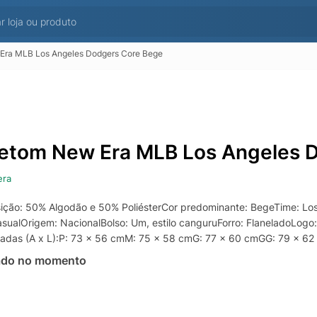
Era MLB Los Angeles Dodgers Core Bege
etom New Era MLB Los Angeles 
era
ção: 50% Algodão e 50% PoliésterCor predominante: BegeTime: Lo
asualOrigem: NacionalBolso: Um, estilo canguruForro: FlaneladoLo
adas (A x L):P: 73 x 56 cmM: 75 x 58 cmG: 77 x 60 cmGG: 79 x 62
ado no momento