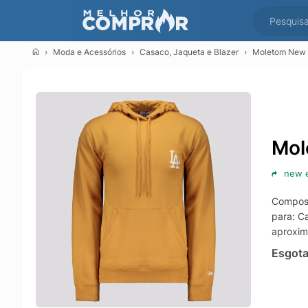
Moda e Acessórios
Casaco, Jaqueta e Blazer
Moletom New 
Mol
new 
Composi
para: C
aproxim
Esgot