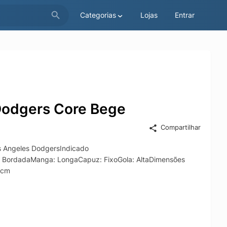
Categorias
Lojas
Entrar
Dodgers Core Bege
Compartilhar
s Angeles DodgersIndicado
go: BordadaManga: LongaCapuz: FixoGola: AltaDimensões
 cm