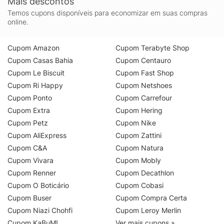
Mais descontos
Temos cupons disponíveis para economizar em suas compras
online.
Cupom Amazon
Cupom Terabyte Shop
Cupom Casas Bahia
Cupom Centauro
Cupom Le Biscuit
Cupom Fast Shop
Cupom Ri Happy
Cupom Netshoes
Cupom Ponto
Cupom Carrefour
Cupom Extra
Cupom Hering
Cupom Petz
Cupom Nike
Cupom AliExpress
Cupom Zattini
Cupom C&A
Cupom Natura
Cupom Vivara
Cupom Mobly
Cupom Renner
Cupom Decathlon
Cupom O Boticário
Cupom Cobasi
Cupom Buser
Cupom Compra Certa
Cupom Niazi Chohfi
Cupom Leroy Merlin
Cupom KaBuM!
Ver mais cupons »