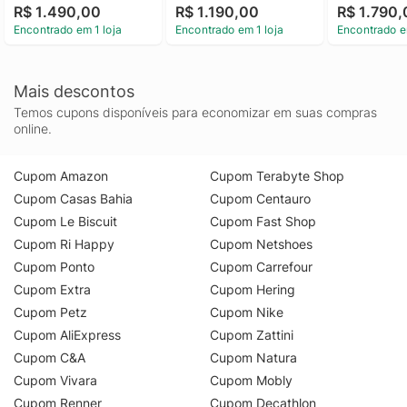
R$ 1.490,00
R$ 1.190,00
R$ 1.790
Calvin Klein Jeans 
Masculina Sport 
Cargo Flap 
Encontrado em 1 loja
Encontrado em 1 loja
Encontrado e
Preto u
Essentials Calvin Klein 
Klein Jeans
Jeans Caqui Claro u
Mais descontos
Temos cupons disponíveis para economizar em suas compras
online.
Cupom Amazon
Cupom Terabyte Shop
Cupom Casas Bahia
Cupom Centauro
Cupom Le Biscuit
Cupom Fast Shop
Cupom Ri Happy
Cupom Netshoes
Cupom Ponto
Cupom Carrefour
Cupom Extra
Cupom Hering
Cupom Petz
Cupom Nike
Cupom AliExpress
Cupom Zattini
Cupom C&A
Cupom Natura
Cupom Vivara
Cupom Mobly
Cupom Renner
Cupom Decathlon