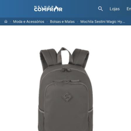
Lojas
En
Moda e Acessórios
Bolsas e Malas
Mochila Sestini Magic Hydroblock Cinza - Chumbo