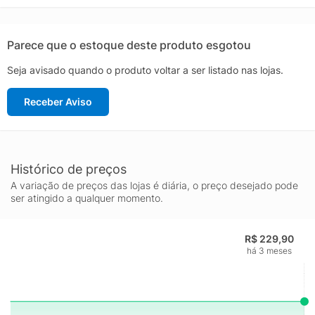
pertences organizados e acessíveis.Bolso para celular com
organizador de fone de ouvido: Facilita o uso do celular
enquanto se desloca.Bolso com "tira-cartão" na alça: Acesso
Parece que o estoque deste produto esgotou
rápido a cartões essenciais.Bolso escondido nas costas:
Seja avisado quando o produto voltar a ser listado nas lojas.
Segurança para objetos de valor.Puxador com trava anti furto:
Protege seus itens contra furtos.Bolso frontal com zíper: Ideal
Receber Aviso
para itens que precisam de acesso rápido.
Histórico de preços
A variação de preços das lojas é diária, o preço desejado pode
ser atingido a qualquer momento.
R$ 229,90
há 3 meses