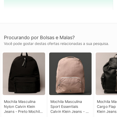
Procurando por Bolsas e Malas?
Você pode gostar destas ofertas relacionadas a sua pesquisa.
Mochila Masculina 
Mochila Masculina 
Mochila Mas
Nylon Calvin Klein 
Sport Essentials 
Cargo Flap 
Jeans - Preto Mochila 
Calvin Klein Jeans - 
Klein Jeans 
Masculina Nylon 
Caqui Claro Mochila 
Mochila Mas