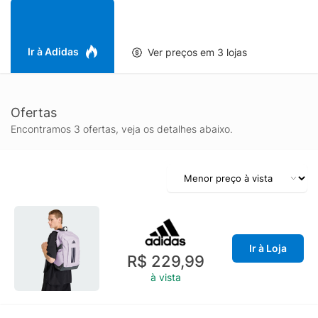
seus dispositivos seguros e protegidos. Os cordões de
compressão laterais permitem que você ajuste o volume da
mochila e, ao mesmo tempo, oferecem uma modelagem
aconchegante e arrojada. O painel traseiro em malha elástica
Ir à Adidas
Ver preços em 3 lojas
proporciona ventilação, aumentando a utilidade da peça. Os
elementos do branding adidas na parte da frente completam o
visual.
Ofertas
Encontramos 3 ofertas, veja os detalhes abaixo.
Ir à Loja
R$ 229,99
à vista