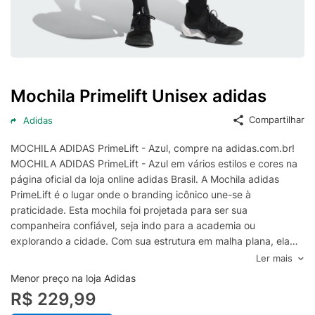
Mochila Primelift Unisex adidas
Compartilhar
Adidas
MOCHILA ADIDAS PrimeLift - Azul, compre na adidas.com.br!
MOCHILA ADIDAS PrimeLift - Azul em vários estilos e cores na
página oficial da loja online adidas Brasil. A Mochila adidas
PrimeLift é o lugar onde o branding icônico une-se à
praticidade. Esta mochila foi projetada para ser sua
companheira confiável, seja indo para a academia ou
explorando a cidade. Com sua estrutura em malha plana, ela
oferece durabilidade e estilo em uma única peça. O bolso com
Ler mais
zíper frontal oferece acesso rápido aos itens essenciais,
Menor preço na loja Adidas
enquanto o bolso lateral é adequado para a sua garrafa de
R$ 229,99
água. E a tecnologia? O compartimento para notebook mantém