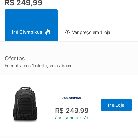
R$ 249,99
segurança extra para seus objetos. Internamente, conta com
um compartimento acolchoado para notebook.Nas laterais, a
mochila possui dois bolsos elásticos extras, ideais para
armazenar objetos como garrafas de água de maneira prática e
segura, evitando que molhem outros pertences.
Ir à Olympikus
Ver preço em 1 loja
Ofertas
Encontramos 1 oferta, veja abaixo.
Ir à Loja
R$ 249,99
à vista ou até 7x