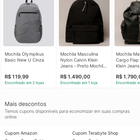
Mochila Olympikus 
Mochila Masculina 
Mochila Mas
Basic New U Cinza
Nylon Calvin Klein 
Cargo Flap 
Jeans - Preto Mochila 
Klein Jeans 
Masculina Nylon 
Mochila Mas
R$ 119,99
R$ 1.490,00
R$ 1.790
Calvin Klein Jeans 
Cargo Flap 
Encontrado em 2 lojas
Encontrado em 1 loja
Encontrado e
Preto u
Klein Jeans
Mais descontos
Temos cupons disponíveis para economizar em suas compras
online.
Cupom Amazon
Cupom Terabyte Shop