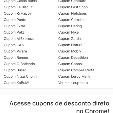
Cupom Casas Bahia
Cupom Centauro
Cupom Le Biscuit
Cupom Fast Shop
Cupom Ri Happy
Cupom Netshoes
Cupom Ponto
Cupom Carrefour
Cupom Extra
Cupom Hering
Cupom Petz
Cupom Nike
Cupom AliExpress
Cupom Zattini
Cupom C&A
Cupom Natura
Cupom Vivara
Cupom Mobly
Cupom Renner
Cupom Decathlon
Cupom O Boticário
Cupom Cobasi
Cupom Buser
Cupom Compra Certa
Cupom Niazi Chohfi
Cupom Leroy Merlin
Cupom KaBuM!
Ver mais cupons »
Acesse cupons de desconto direto
no Chrome!