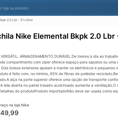
pk 2.0 Lbr - 21 Litros
hila Nike Elemental Bkpk 2.0 Lbr -
VERSÁTIL. ARMAZENAMENTO DURÁVEL.De treinos à ida ao trabalho, a
de compartimento com zíper oferece espaço para sapatos ou uma rou
. Dois bolsos exteriores ajudam a manter os eletrônicos e pequenos
duto é feito com, no mínimo, 65% de fibras de poliéster reciclado.Be
ado.A alça na parte superior oferece uma opção de transporte confor
.A tela aberta no painel traseiro acolchoado aumenta a ventilação.O
Detalhes do produtoProduto importadoNão deve ser usada como equ
5 cm (P)Volume: 21 L100% poliésterLimpeza localizada
reço na loja Nike
349,99