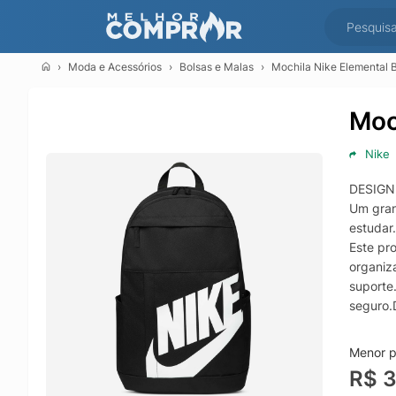
Moda e Acessórios
Bolsas e Malas
Mochila Nike Elemental Bk
Moc
Nike
DESIGN 
Um gran
estudar
Este pro
organiz
suporte
seguro.
(L) x 1
Menor p
R$ 