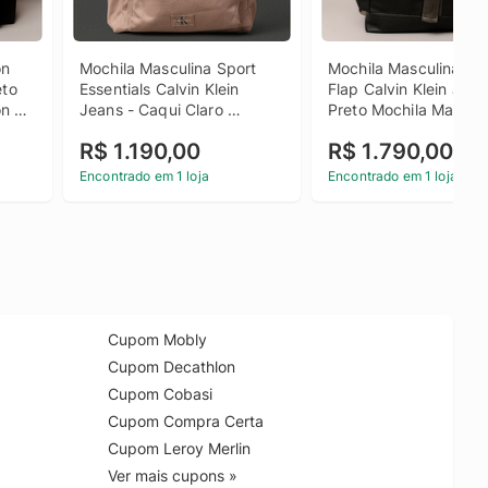
n 
Mochila Masculina Sport 
Mochila Masculina Car
to 
Essentials Calvin Klein 
Flap Calvin Klein Jeans
n 
Jeans - Caqui Claro 
Preto Mochila Masculi
o u
Mochila Masculina Sport 
Cargo Flap Calvin Klei
R$ 1.190,00
R$ 1.790,00
Essentials Calvin Klein 
Jeans Preto u
Jeans Caqui Claro u
Encontrado em 1 loja
Encontrado em 1 loja
Cupom Mobly
Cupom Decathlon
Cupom Cobasi
Cupom Compra Certa
Cupom Leroy Merlin
Ver mais cupons »