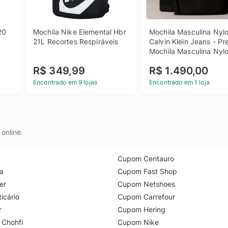
0 
Mochila Nike Elemental Hbr 
Mochila Masculina Nylo
21L Recortes Respiráveis
Calvin Klein Jeans - Pre
Mochila Masculina Nylo
Calvin Klein Jeans Pret
R$ 349,99
R$ 1.490,00
Encontrado em 9 lojas
Encontrado em 1 loja
online.
Cupom Centauro
a
Cupom Fast Shop
er
Cupom Netshoes
icário
Cupom Carrefour
r
Cupom Hering
 Chohfi
Cupom Nike