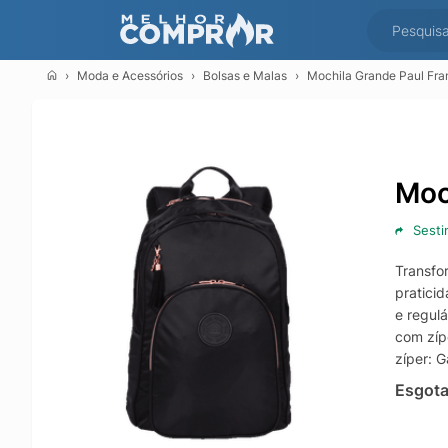
Moda e Acessórios
Bolsas e Malas
Mochila Grande Paul Fra
Moc
Sesti
Transfo
pratici
e regulá
com zíp
zíper: G
Esgot