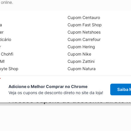
online.
Cupom Centauro
a
Cupom Fast Shop
er
Cupom Netshoes
icário
Cupom Carrefour
r
Cupom Hering
 Chohfi
Cupom Nike
M!
Cupom Zattini
byte Shop
Cupom Natura
Adicione o Melhor Comprar no Chrome
Saiba 
Veja os cupons de desconto direto no site da loja!
Acesse cupons de desconto direto 
aviso de cupons antes de finalizar uma compra online, direto no ca