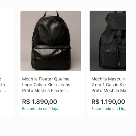
 
Mochila Floater Queima 
Mochila Masculina Utili
to 
Logo Calvin Klein Jeans - 
2 em 1 Calvin Klein Jea
 
Preto Mochila Floater 
Preto Mochila Masculi
o u
Queima Logo Calvin Klein 
Utilitária 2 em 1 Calvin
R$ 1.890,00
R$ 1.190,00
Jeans Preto u
Jeans Preto u
Encontrado em 1 loja
Encontrado em 1 loja