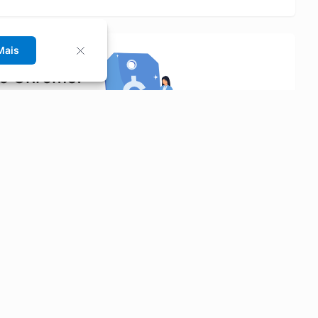
Mais
no Chrome!
rrinho de compras.
Saiba mais
Economizar
Siga-nos
Aluguel de Carros
Facebook
Categorias
Instagram
Cupons
Youtube
Extensão