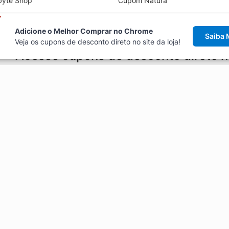
byte Shop
Cupom Natura
Adicione o Melhor Comprar no Chrome
Saiba 
Veja os cupons de desconto direto no site da loja!
Acesse cupons de desconto direto 
aviso de cupons antes de finalizar uma compra online, direto no ca
Explorar
ódigos promocionais, ofertas e
Artigos
Black Friday
Enviar Cupom
Fale Conosco