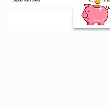
Cupom AliExpress
Cupom Tera
Ative a extensão de descontos e receba 
Sobre o Melhor Comprar
O Melhor Comprar é especializado em cupons de desconto, c
comparador de preços em mais de 1900 lojas online.