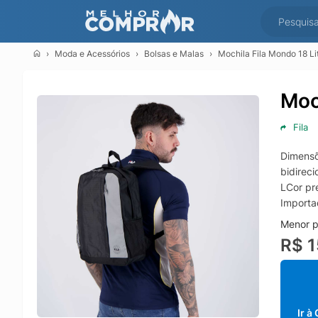
Moda e Acessórios
Bolsas e Malas
Mochila Fila Mondo 18 Li
Moc
Fila
Dimensõ
bidirec
LCor pr
Importa
Menor p
R$ 1
Ir à