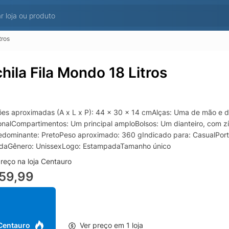
tros
hila Fila Mondo 18 Litros
es aproximadas (A x L x P): 44 x 30 x 14 cmAlças: Uma de mão e 
ionalCompartimentos: Um principal amploBolsos: Um dianteiro, com 
edominante: PretoPeso aproximado: 360 gIndicado para: CasualPort
daGênero: UnissexLogo: EstampadaTamanho único
reço na loja Centauro
59,99
 Centauro
Ver preço em 1 loja