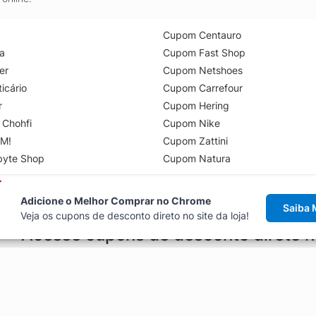
Cupom Centauro
a
Cupom Fast Shop
er
Cupom Netshoes
icário
Cupom Carrefour
r
Cupom Hering
 Chohfi
Cupom Nike
M!
Cupom Zattini
byte Shop
Cupom Natura
Adicione o Melhor Comprar no Chrome
Saiba 
Veja os cupons de desconto direto no site da loja!
Acesse cupons de desconto direto 
aviso de cupons antes de finalizar uma compra online, direto no ca