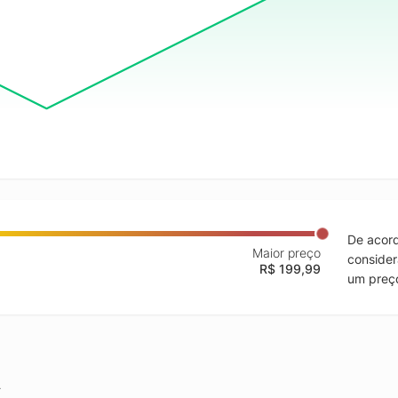
De acord
Maior preço
consider
R$ 199,99
um preço
.