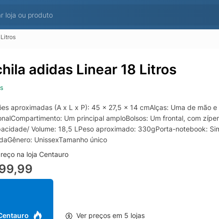
Litros
hila adidas Linear 18 Litros
s
es aproximadas (A x L x P): 45 x 27,5 x 14 cmAlças: Uma de mão e
ionalCompartimento: Um principal amploBolsos: Um frontal, com zíp
acidade/ Volume: 18,5 LPeso aproximado: 330gPorta-notebook: Si
daGênero: UnissexTamanho único
reço na loja Centauro
199,99
 Centauro
Ver preços em 5 lojas