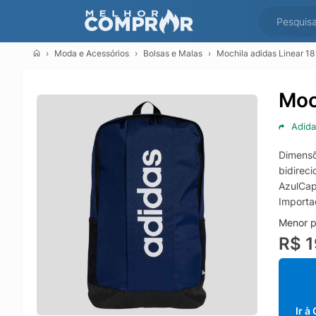
Moda e Acessórios
Bolsas e Malas
Mochila adidas Linear 18 
Moc
Adida
Dimensõ
bidirec
AzulCap
Importa
Menor p
R$ 
Ir à