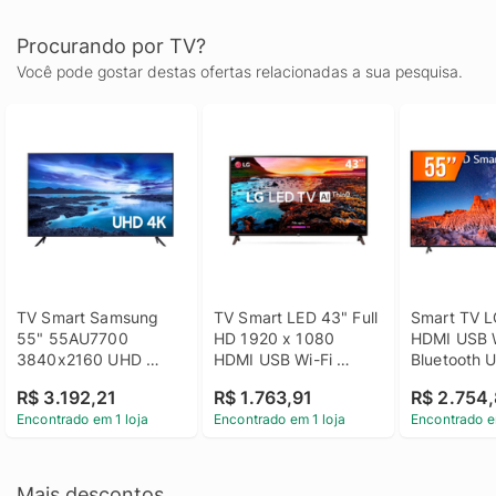
Procurando por TV?
Você pode gostar destas ofertas relacionadas a sua pesquisa.
TV Smart Samsung 
TV Smart LED 43" Full 
Smart TV L
55" 55AU7700 
HD 1920 x 1080 
HDMI USB W
3840x2160 UHD 
HDMI USB Wi-Fi 
Bluetooth 
HDMI USB Wi-Fi 
Bluetooh 
3840 x 2160
R$ 3.192,21
R$ 1.763,91
R$ 2.754,
Bluetooth
43LM631C0SB LG
55UQ801C
Encontrado em 1 loja
Encontrado em 1 loja
Encontrado e
Mais descontos