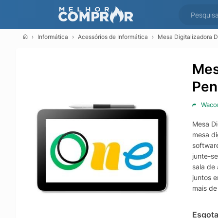
Informática
Acessórios de Informática
Mesa Digitalizadora D
Mes
Pen
Wac
Mesa Di
mesa di
softwar
junte-se
sala de
juntos 
mais de
vida às
Esgot