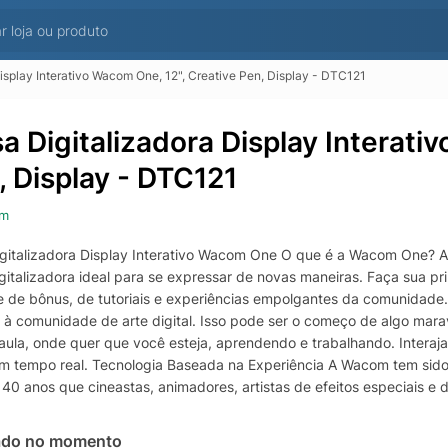
isplay Interativo Wacom One, 12", Creative Pen, Display - DTC121
a Digitalizadora Display Interati
, Display - DTC121
om
gitalizadora Display Interativo Wacom One O que é a Wacom One? A
gitalizadora ideal para se expressar de novas maneiras. Faça sua pr
e de bônus, de tutoriais e experiências empolgantes da comunidade.
 à comunidade de arte digital. Isso pode ser o começo de algo maravi
 aula, onde quer que você esteja, aprendendo e trabalhando. Intera
em tempo real. Tecnologia Baseada na Experiência A Wacom tem sido a
 40 anos que cineastas, animadores, artistas de efeitos especiais e
 suas ideias. Compre já a sua no KaBuM!
ado no momento