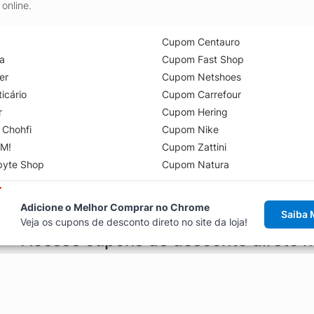
online.
Cupom Centauro
a
Cupom Fast Shop
er
Cupom Netshoes
icário
Cupom Carrefour
r
Cupom Hering
 Chohfi
Cupom Nike
M!
Cupom Zattini
byte Shop
Cupom Natura
Adicione o Melhor Comprar no Chrome
Saiba 
Veja os cupons de desconto direto no site da loja!
Acesse cupons de desconto direto 
aviso de cupons antes de finalizar uma compra online, direto no ca