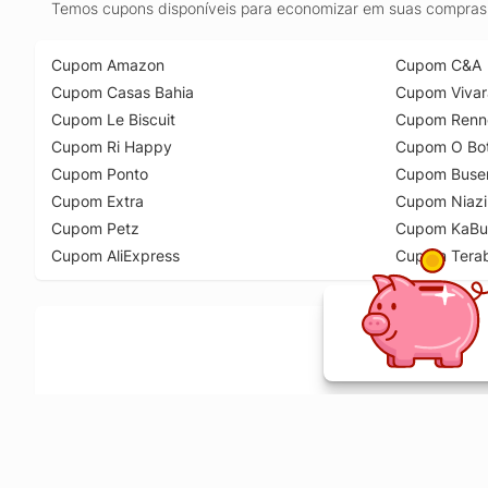
Temos cupons disponíveis para economizar em suas compras 
Cupom Amazon
Cupom C&A
Cupom Casas Bahia
Cupom Vivar
Cupom Le Biscuit
Cupom Renn
Cupom Ri Happy
Cupom O Bot
Cupom Ponto
Cupom Buse
Cupom Extra
Cupom Niazi
Cupom Petz
Cupom KaBu
Cupom AliExpress
Cupom Tera
Ative a extensão de descontos e receba 