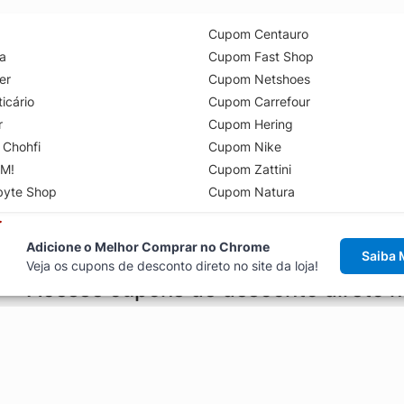
Cupom Centauro
a
Cupom Fast Shop
er
Cupom Netshoes
icário
Cupom Carrefour
r
Cupom Hering
 Chohfi
Cupom Nike
M!
Cupom Zattini
byte Shop
Cupom Natura
Adicione o Melhor Comprar no Chrome
Saiba 
Veja os cupons de desconto direto no site da loja!
Acesse cupons de desconto direto 
aviso de cupons antes de finalizar uma compra online, direto no ca