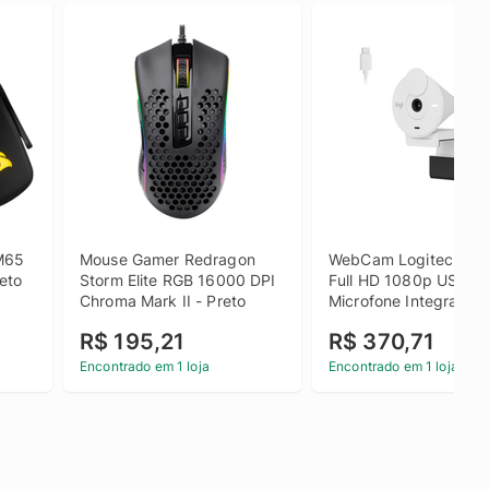
M65 
Mouse Gamer Redragon 
WebCam Logitech Brio
eto 
Storm Elite RGB 16000 DPI 
Full HD 1080p USB-C 
Chroma Mark II - Preto
Microfone Integrado 
R$ 195,21
R$ 370,71
Encontrado em 1 loja
Encontrado em 1 loja