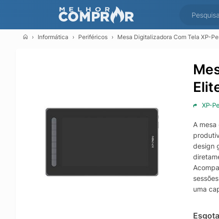
Informática
Periféricos
Mesa Digitalizadora Com Tela XP-Pen,
Mes
Elit
XP-P
A mesa 
produtiv
design 
diretam
Acompan
sessões
uma cap
profissi
Com con
Esgot