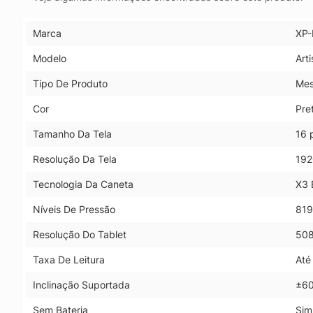
Marca
XP-
Modelo
Arti
Tipo De Produto
Mes
Cor
Pre
Tamanho Da Tela
16 
Resolução Da Tela
192
Tecnologia Da Caneta
X3 E
Níveis De Pressão
819
Resolução Do Tablet
508
Taxa De Leitura
Até
Inclinação Suportada
±60
Sem Bateria
Sim