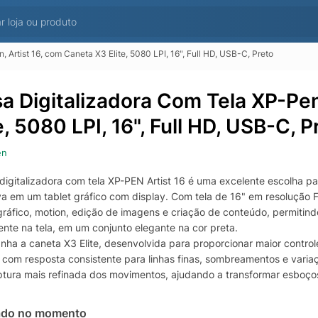
 Artist 16, com Caneta X3 Elite, 5080 LPI, 16", Full HD, USB-C, Preto
a Digitalizadora Com Tela XP-Pen
e, 5080 LPI, 16", Full HD, USB-C, P
en
digitalizadora com tela XP-PEN Artist 16 é uma excelente escolha 
a em um tablet gráfico com display. Com tela de 16" em resolução Fu
gráfico, motion, edição de imagens e criação de conteúdo, permitindo
ente na tela, em um conjunto elegante na cor preta.
ha a caneta X3 Elite, desenvolvida para proporcionar maior control
 com resposta consistente para linhas finas, sombreamentos e varia
tura mais refinada dos movimentos, ajudando a transformar esboços e
onais ou trabalhos de conteúdo digital.
exão USB-C, a XP-PEN Artist 16 facilita a organização do setup e a
ado no momento