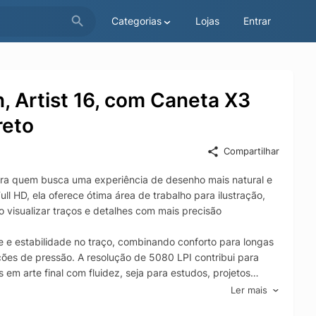
Categorias
Lojas
Entrar
, Artist 16, com Caneta X3
reto
Compartilhar
para quem busca uma experiência de desenho mais natural e
ll HD, ela oferece ótima área de trabalho para ilustração,
 visualizar traços e detalhes com mais precisão
e e estabilidade no traço, combinando conforto para longas
ções de pressão. A resolução de 5080 LPI contribui para
m arte final com fluidez, seja para estudos, projetos
Ler mais
 integração com seu computador, tornando o fluxo de