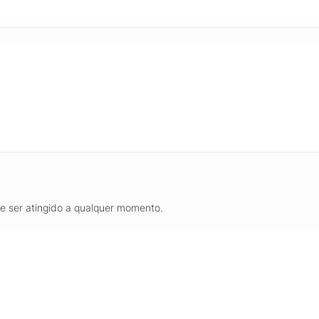
 mais prático em home office, estúdio ou ambiente de criação. É uma
tes que desejam evoluir do desenho tradicional para o digital, com m
 e edição.
de ser atingido a qualquer momento.