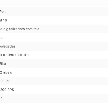
Pen
st 16
a digitalizadora com tela
to
polegadas
0 x 1080 (Full HD)
lite
2 níveis
0 LPI
 200 RPS
°