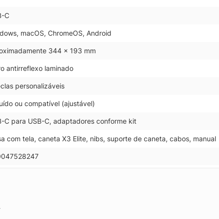
B-C
dows, macOS, ChromeOS, Android
oximadamente 344 x 193 mm
ro antirreflexo laminado
eclas personalizáveis
luído ou compatível (ajustável)
-C para USB-C, adaptadores conforme kit
a com tela, caneta X3 Elite, nibs, suporte de caneta, cabos, manual
0047528247
.