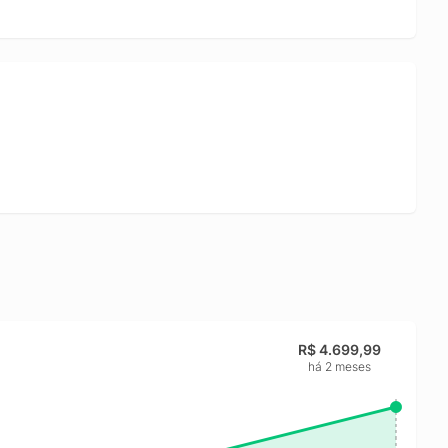
 mesa digitalizadora com tela indicada para artistas e
aior agilidade na criação e mais controle em softwares de
R$ 4.699,99
há 2 meses