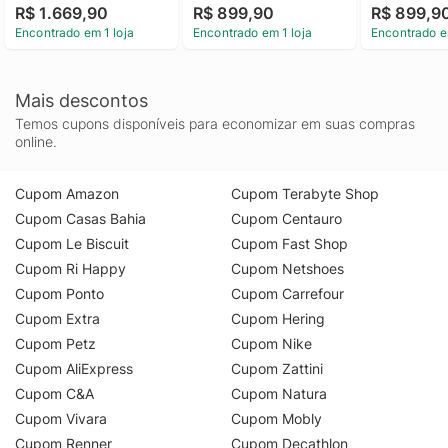
R$ 1.669,90
R$ 899,90
R$ 899,9
Encontrado em 1 loja
Encontrado em 1 loja
Encontrado e
Mais descontos
Temos cupons disponíveis para economizar em suas compras
online.
Cupom Amazon
Cupom Terabyte Shop
Cupom Casas Bahia
Cupom Centauro
Cupom Le Biscuit
Cupom Fast Shop
Cupom Ri Happy
Cupom Netshoes
Cupom Ponto
Cupom Carrefour
Cupom Extra
Cupom Hering
Cupom Petz
Cupom Nike
Cupom AliExpress
Cupom Zattini
Cupom C&A
Cupom Natura
Cupom Vivara
Cupom Mobly
Cupom Renner
Cupom Decathlon