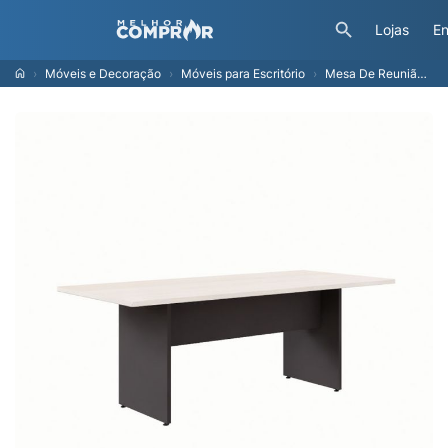
Lojas
En
Móveis e Decoração
Móveis para Escritório
Mesa De Reunião Retangular Carvalho Berlin E Preta