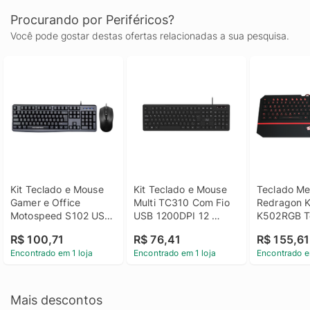
Procurando por Periféricos?
Você pode gostar destas ofertas relacionadas a sua pesquisa.
Kit Teclado e Mouse 
Kit Teclado e Mouse 
Teclado Me
Gamer e Office 
Multi TC310 Com Fio 
Redragon Ka
Motospeed S102 USB 
USB 1200DPI 12 
K502RGB Te
104 Teclas ABNT2 - 
Teclas Multimídia - 
Chocolate R
R$ 100,71
R$ 76,41
R$ 155,61
Preto
Preto
Preto
Encontrado em 1 loja
Encontrado em 1 loja
Encontrado e
Mais descontos