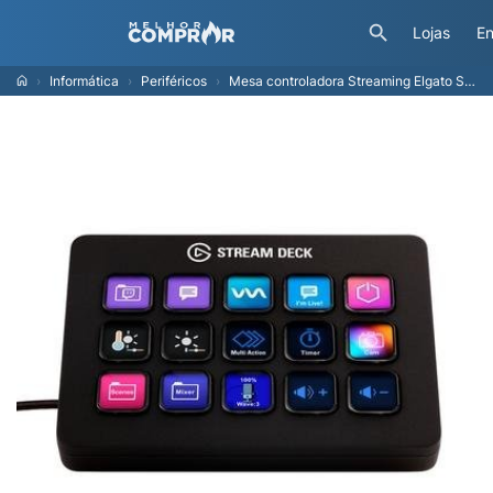
Lojas
En
Informática
Periféricos
Mesa controladora Streaming Elgato Stream Deck MK.2, 15 teclas LCD, USB - 10GBA9901