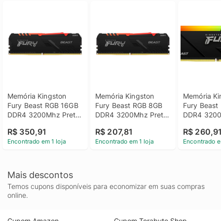
Memória Kingston 
Memória Kingston 
Memória Ki
Fury Beast RGB 16GB 
Fury Beast RGB 8GB 
Fury Beast
DDR4 3200Mhz Preto 
DDR4 3200Mhz Preto 
DDR4 3200
- KF432C16BBA/16
- KF432C16BBA/8
- KF432C1
R$ 350,91
R$ 207,81
R$ 260,9
Encontrado em 1 loja
Encontrado em 1 loja
Encontrado e
Mais descontos
Temos cupons disponíveis para economizar em suas compras
online.
Cupom Amazon
Cupom Terabyte Shop