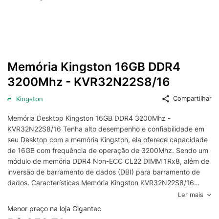
Memória Kingston 16GB DDR4
3200Mhz - KVR32N22S8/16
Compartilhar
Kingston
Memória Desktop Kingston 16GB DDR4 3200Mhz -
KVR32N22S8/16 Tenha alto desempenho e confiabilidade em
seu Desktop com a memória Kingston, ela oferece capacidade
de 16GB com frequência de operação de 3200Mhz. Sendo um
módulo de memória DDR4 Non-ECC CL22 DIMM 1Rx8, além de
inversão de barramento de dados (DBI) para barramento de
dados. Características Memória Kingston KVR32N22S8/16
16GB DDR4 - Marca: Kingston - Modelo: KVR32N22S8/16
Ler mais
Especificações Memória Desktop KVR32N22S8/16 Kingston -
Menor preço na loja Gigantec
Tamanho de memória: 16GB - 3200MHz DDR4 Non-ECC CL22