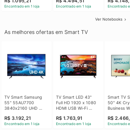
R$ 1.095,21
R$ 4.494,51
R$ 4.148,
Linux 14 - 3002181
GTX 1650 4GB 15.6 
SSD Win 1
Encontrado em 1 loja
Encontrado em 1 loja
Encontrado e
FHD Linux - Preto
Ver Notebooks
As melhores ofertas em Smart TV
TV Smart Samsung 
TV Smart LED 43" 
Smart TV S
55" 55AU7700 
Full HD 1920 x 1080 
50" 4K Crys
3840x2160 UHD 
HDMI USB Wi-Fi 
Business Wi
HDMI USB Wi-Fi 
Bluetooh 
BT 5.2 - 
R$ 3.192,21
R$ 1.763,91
R$ 2.466
Bluetooth
43LM631C0SB LG
LH50BEFH
Encontrado em 1 loja
Encontrado em 1 loja
Encontrado e