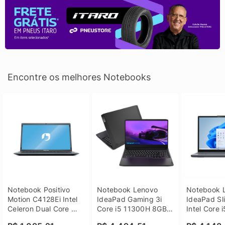
Encontre os melhores Notebooks
Notebook Positivo 
Notebook Lenovo 
Notebook L
Motion C4128Ei Intel 
IdeaPad Gaming 3i 
IdeaPad Sli
Celeron Dual Core 
Core i5 11300H 8GB 
Intel Core 
4GB SSD 128GB 
DDR4 512GB SSD 
8GB DDR5 