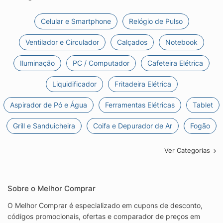
Celular e Smartphone
Relógio de Pulso
Ventilador e Circulador
Calçados
Notebook
Iluminação
PC / Computador
Cafeteira Elétrica
Liquidificador
Fritadeira Elétrica
Aspirador de Pó e Água
Ferramentas Elétricas
Tablet
Grill e Sanduicheira
Coifa e Depurador de Ar
Fogão
Ver Categorias
Sobre o Melhor Comprar
O Melhor Comprar é especializado em cupons de desconto,
códigos promocionais, ofertas e comparador de preços em