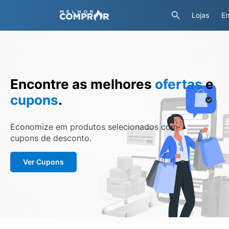
Lojas
En
Encontre as melhores
ofertas
e
cupons
.
Economize em produtos selecionados com
cupons de desconto.
Ver Cupons