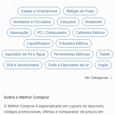
Celular e Smartphone
Relógio de Pulso
Ventilador e Circulador
Calçados
Notebook
Iluminação
PC / Computador
Cafeteira Elétrica
Liquidificador
Fritadeira Elétrica
Aspirador de Pó e Água
Ferramentas Elétricas
Tablet
Grill e Sanduicheira
Coifa e Depurador de Ar
Fogão
Ver Categorias
Sobre o Melhor Comprar
O Melhor Comprar é especializado em cupons de desconto,
códigos promocionais, ofertas e comparador de preços em