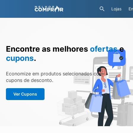
Lojas
En
Encontre as melhores
ofertas
e
cupons
.
Economize em produtos selecionados com
cupons de desconto.
Ver Cupons