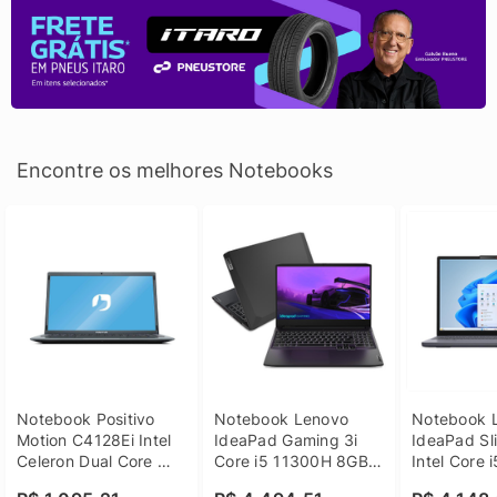
Encontre os melhores Notebooks
Notebook Positivo 
Notebook Lenovo 
Notebook L
Motion C4128Ei Intel 
IdeaPad Gaming 3i 
IdeaPad Sli
Celeron Dual Core 
Core i5 11300H 8GB 
Intel Core 
4GB SSD 128GB 
DDR4 512GB SSD 
8GB DDR5 