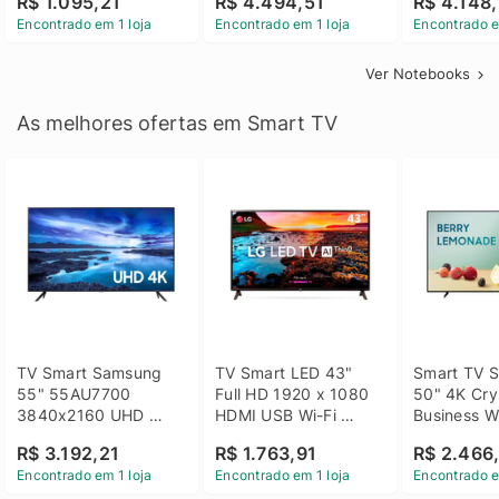
R$ 1.095,21
R$ 4.494,51
R$ 4.148,
Linux 14 - 3002181
GTX 1650 4GB 15.6 
SSD Win 1
Encontrado em 1 loja
Encontrado em 1 loja
Encontrado e
FHD Linux - Preto
Ver Notebooks
As melhores ofertas em Smart TV
TV Smart Samsung 
TV Smart LED 43" 
Smart TV S
55" 55AU7700 
Full HD 1920 x 1080 
50" 4K Crys
3840x2160 UHD 
HDMI USB Wi-Fi 
Business Wi
HDMI USB Wi-Fi 
Bluetooh 
BT 5.2 - 
R$ 3.192,21
R$ 1.763,91
R$ 2.466
Bluetooth
43LM631C0SB LG
LH50BEFH
Encontrado em 1 loja
Encontrado em 1 loja
Encontrado e