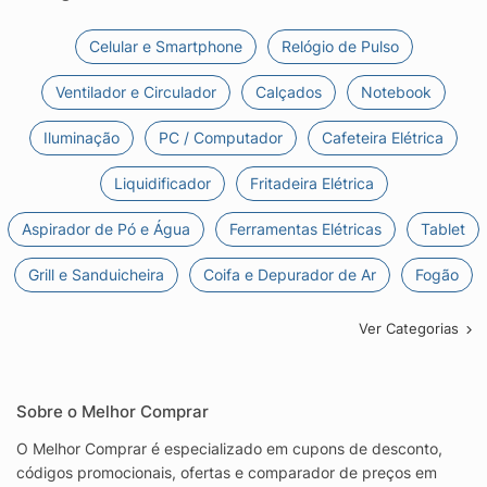
Celular e Smartphone
Relógio de Pulso
Ventilador e Circulador
Calçados
Notebook
Iluminação
PC / Computador
Cafeteira Elétrica
Liquidificador
Fritadeira Elétrica
Aspirador de Pó e Água
Ferramentas Elétricas
Tablet
Grill e Sanduicheira
Coifa e Depurador de Ar
Fogão
Ver Categorias
Sobre o Melhor Comprar
O Melhor Comprar é especializado em cupons de desconto,
códigos promocionais, ofertas e comparador de preços em