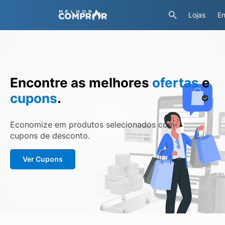
Lojas
En
Encontre as melhores
ofertas
e
cupons
.
Economize em produtos selecionados com
cupons de desconto.
Ver Cupons