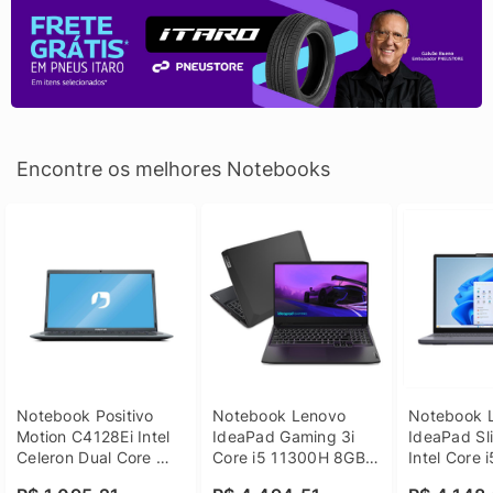
Encontre os melhores Notebooks
Notebook Positivo 
Notebook Lenovo 
Notebook L
Motion C4128Ei Intel 
IdeaPad Gaming 3i 
IdeaPad Sli
Celeron Dual Core 
Core i5 11300H 8GB 
Intel Core 
4GB SSD 128GB 
DDR4 512GB SSD 
8GB DDR5 