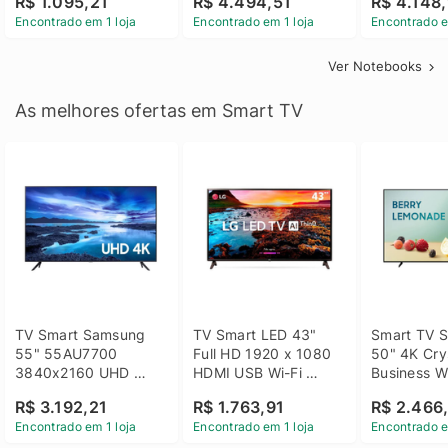
R$ 1.095,21
R$ 4.494,51
R$ 4.148,
Linux 14 - 3002181
GTX 1650 4GB 15.6 
SSD Win 1
Encontrado em 1 loja
Encontrado em 1 loja
Encontrado e
FHD Linux - Preto
Ver Notebooks
As melhores ofertas em Smart TV
TV Smart Samsung 
TV Smart LED 43" 
Smart TV S
55" 55AU7700 
Full HD 1920 x 1080 
50" 4K Crys
3840x2160 UHD 
HDMI USB Wi-Fi 
Business Wi
HDMI USB Wi-Fi 
Bluetooh 
BT 5.2 - 
R$ 3.192,21
R$ 1.763,91
R$ 2.466
Bluetooth
43LM631C0SB LG
LH50BEFH
Encontrado em 1 loja
Encontrado em 1 loja
Encontrado e