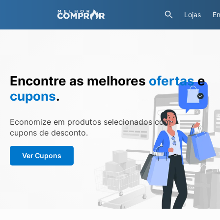
Lojas
En
Encontre as melhores
ofertas
e
cupons
.
Economize em produtos selecionados com
cupons de desconto.
Ver Cupons