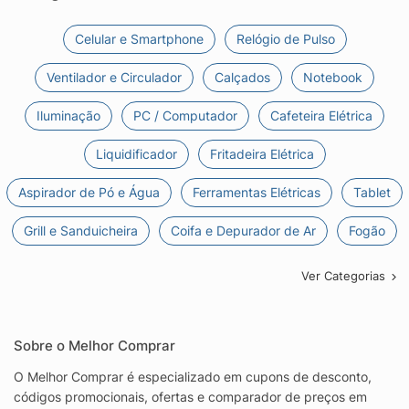
Celular e Smartphone
Relógio de Pulso
Ventilador e Circulador
Calçados
Notebook
Iluminação
PC / Computador
Cafeteira Elétrica
Liquidificador
Fritadeira Elétrica
Aspirador de Pó e Água
Ferramentas Elétricas
Tablet
Grill e Sanduicheira
Coifa e Depurador de Ar
Fogão
Ver Categorias
Sobre o Melhor Comprar
O Melhor Comprar é especializado em cupons de desconto,
códigos promocionais, ofertas e comparador de preços em