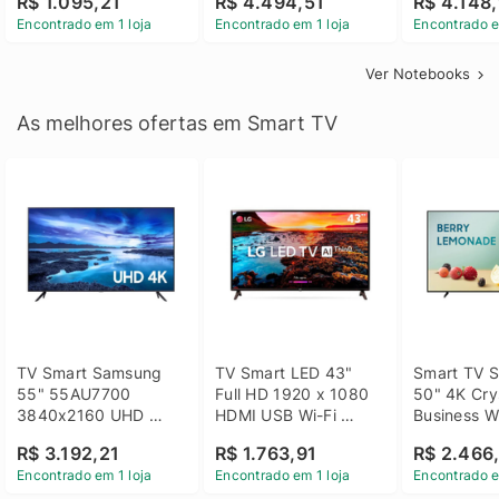
R$ 1.095,21
R$ 4.494,51
R$ 4.148,
Linux 14 - 3002181
GTX 1650 4GB 15.6 
SSD Win 1
Encontrado em 1 loja
Encontrado em 1 loja
Encontrado e
FHD Linux - Preto
Ver Notebooks
As melhores ofertas em Smart TV
TV Smart Samsung 
TV Smart LED 43" 
Smart TV S
55" 55AU7700 
Full HD 1920 x 1080 
50" 4K Crys
3840x2160 UHD 
HDMI USB Wi-Fi 
Business Wi
HDMI USB Wi-Fi 
Bluetooh 
BT 5.2 - 
R$ 3.192,21
R$ 1.763,91
R$ 2.466
Bluetooth
43LM631C0SB LG
LH50BEFH
Encontrado em 1 loja
Encontrado em 1 loja
Encontrado e