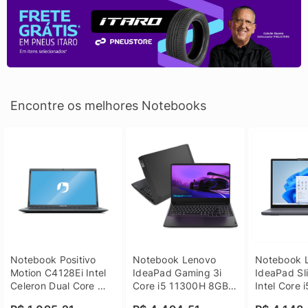
Encontre os melhores Notebooks
Notebook Positivo 
Notebook Lenovo 
Notebook L
Motion C4128Ei Intel 
IdeaPad Gaming 3i 
IdeaPad Sli
Celeron Dual Core 
Core i5 11300H 8GB 
Intel Core 
4GB SSD 128GB 
DDR4 512GB SSD 
8GB DDR5 