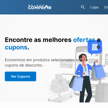
Lojas
En
Encontre as melhores
ofertas
e
cupons
.
Economize em produtos selecionados com
cupons de desconto.
Ver Cupons