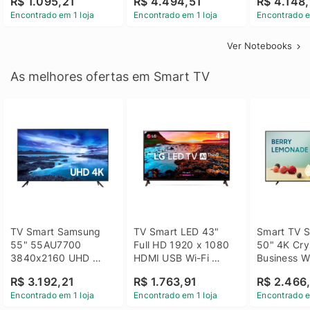
R$ 1.095,21
R$ 4.494,51
R$ 4.148,
Linux 14 - 3002181
GTX 1650 4GB 15.6 
SSD Win 1
Encontrado em 1 loja
Encontrado em 1 loja
Encontrado e
FHD Linux - Preto
Ver Notebooks
As melhores ofertas em Smart TV
TV Smart Samsung 
TV Smart LED 43" 
Smart TV S
55" 55AU7700 
Full HD 1920 x 1080 
50" 4K Crys
3840x2160 UHD 
HDMI USB Wi-Fi 
Business Wi
HDMI USB Wi-Fi 
Bluetooh 
BT 5.2 - 
R$ 3.192,21
R$ 1.763,91
R$ 2.466
Bluetooth
43LM631C0SB LG
LH50BEFH
Encontrado em 1 loja
Encontrado em 1 loja
Encontrado e