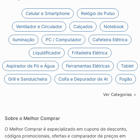
Celular e Smartphone
Relógio de Pulso
Ventilador e Circulador
Calçados
Notebook
Iluminação
PC / Computador
Cafeteira Elétrica
Liquidificador
Fritadeira Elétrica
Aspirador de Pó e Água
Ferramentas Elétricas
Tablet
Grill e Sanduicheira
Coifa e Depurador de Ar
Fogão
Ver Categorias
Sobre o Melhor Comprar
O Melhor Comprar é especializado em cupons de desconto,
códigos promocionais, ofertas e comparador de preços em