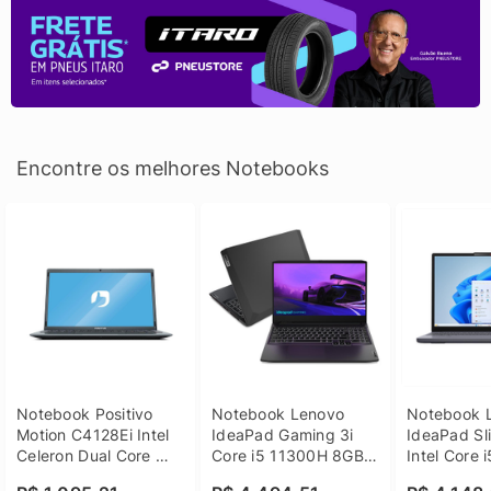
Encontre os melhores Notebooks
Notebook Positivo 
Notebook Lenovo 
Notebook L
Motion C4128Ei Intel 
IdeaPad Gaming 3i 
IdeaPad Sli
Celeron Dual Core 
Core i5 11300H 8GB 
Intel Core 
4GB SSD 128GB 
DDR4 512GB SSD 
8GB DDR5 