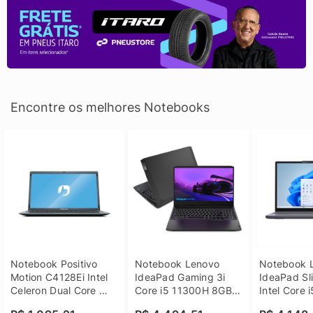
Encontre os melhores Notebooks
Notebook Positivo 
Notebook Lenovo 
Notebook L
Motion C4128Ei Intel 
IdeaPad Gaming 3i 
IdeaPad Sli
Celeron Dual Core 
Core i5 11300H 8GB 
Intel Core 
4GB SSD 128GB 
DDR4 512GB SSD 
8GB DDR5 