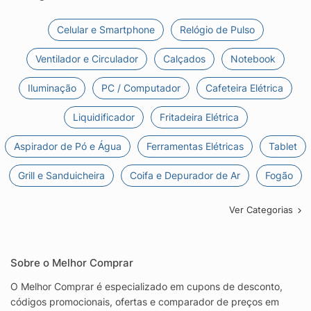
Celular e Smartphone
Relógio de Pulso
Ventilador e Circulador
Calçados
Notebook
Iluminação
PC / Computador
Cafeteira Elétrica
Liquidificador
Fritadeira Elétrica
Aspirador de Pó e Água
Ferramentas Elétricas
Tablet
Grill e Sanduicheira
Coifa e Depurador de Ar
Fogão
Ver Categorias
Sobre o Melhor Comprar
O Melhor Comprar é especializado em cupons de desconto,
códigos promocionais, ofertas e comparador de preços em