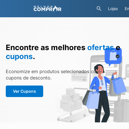
Lojas
En
Encontre as melhores
ofertas
e
cupons
.
Economize em produtos selecionados com
cupons de desconto.
Ver Cupons