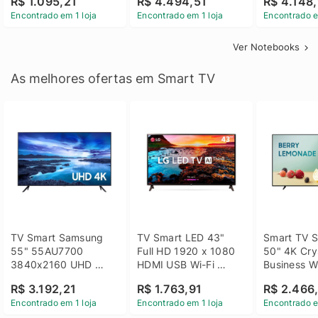
R$ 1.095,21
R$ 4.494,51
R$ 4.148,
Linux 14 - 3002181
GTX 1650 4GB 15.6 
SSD Win 1
Encontrado em 1 loja
Encontrado em 1 loja
Encontrado e
FHD Linux - Preto
Ver Notebooks
As melhores ofertas em Smart TV
TV Smart Samsung 
TV Smart LED 43" 
Smart TV S
55" 55AU7700 
Full HD 1920 x 1080 
50" 4K Crys
3840x2160 UHD 
HDMI USB Wi-Fi 
Business Wi
HDMI USB Wi-Fi 
Bluetooh 
BT 5.2 - 
R$ 3.192,21
R$ 1.763,91
R$ 2.466
Bluetooth
43LM631C0SB LG
LH50BEFH
Encontrado em 1 loja
Encontrado em 1 loja
Encontrado e