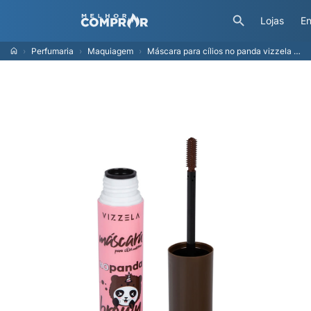
Lojas
En
Perfumaria
Maquiagem
Máscara para cílios no panda vizzela marrom