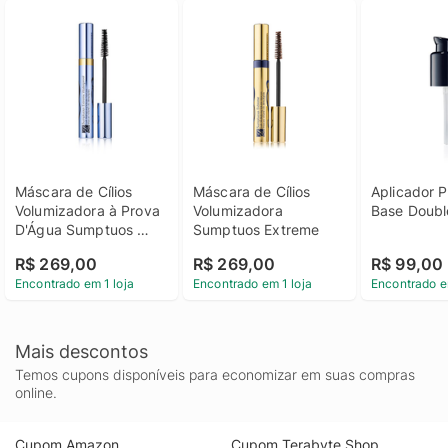
Máscara de Cílios 
Máscara de Cílios 
Aplicador 
Volumizadora à Prova 
Volumizadora 
Base Doubl
D'Água Sumptuos 
Sumptuos Extreme
Extreme
R$ 269,00
R$ 269,00
R$ 99,00
Encontrado em 1 loja
Encontrado em 1 loja
Encontrado e
Mais descontos
Temos cupons disponíveis para economizar em suas compras
online.
Cupom Amazon
Cupom Terabyte Shop