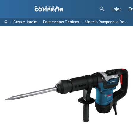
Lojas
En
Casa e Jardim
Ferramentas Elétricas
Martelo Rompedor e Demolidor Bosch GSH 5, com Maleta, 1100 Watts - 220 Volts