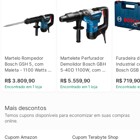
Martelo Rompedor 
Martelete Perfurador 
Furadeira d
Bosch GSH 5, com 
Demolidor Bosch GBH 
Industrial 
Maleta - 1100 Watts - 
5-40D 1100W, com 
Bosch GSB 
110 Volts
Maleta - 220 Volts
Watts - 110
R$ 3.809,90
R$ 5.559,90
R$ 719,9
Encontrado em 1 loja
Encontrado em 1 loja
Encontrado e
Mais descontos
Temos cupons disponíveis para economizar em suas compras
online.
Cupom Amazon
Cupom Terabyte Shop