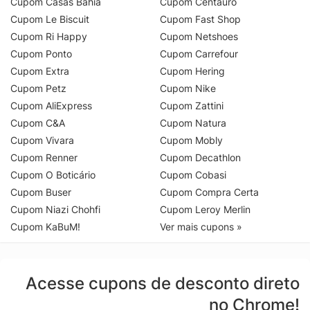
Cupom Casas Bahia
Cupom Centauro
Cupom Le Biscuit
Cupom Fast Shop
Cupom Ri Happy
Cupom Netshoes
Cupom Ponto
Cupom Carrefour
Cupom Extra
Cupom Hering
Cupom Petz
Cupom Nike
Cupom AliExpress
Cupom Zattini
Cupom C&A
Cupom Natura
Cupom Vivara
Cupom Mobly
Cupom Renner
Cupom Decathlon
Cupom O Boticário
Cupom Cobasi
Cupom Buser
Cupom Compra Certa
Cupom Niazi Chohfi
Cupom Leroy Merlin
Cupom KaBuM!
Ver mais cupons »
Acesse cupons de desconto direto
no Chrome!