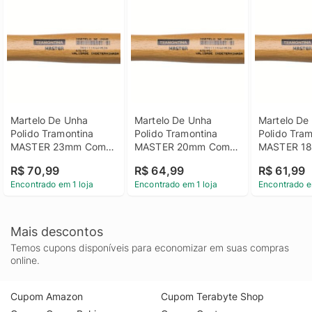
Martelo De Unha 
Martelo De Unha 
Martelo De 
Polido Tramontina 
Polido Tramontina 
Polido Tram
MASTER 23mm Com 
MASTER 20mm Com 
MASTER 18
Cabo Em Madeira 
Cabo Em Madeira 
Cabo Em Ma
R$ 70,99
R$ 64,99
R$ 61,99
Envernizada
Envernizada
Envernizad
Encontrado em 1 loja
Encontrado em 1 loja
Encontrado e
Mais descontos
Temos cupons disponíveis para economizar em suas compras
online.
Cupom Amazon
Cupom Terabyte Shop