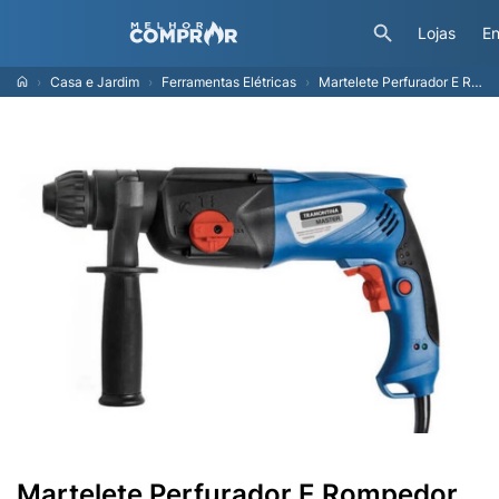
Lojas
En
Casa e Jardim
Ferramentas Elétricas
Martelete Perfurador E Rompedor Tramontina 1050 W 127 V Master Para Uso Profissional Com Maleta
Martelete Perfurador E Rompedor