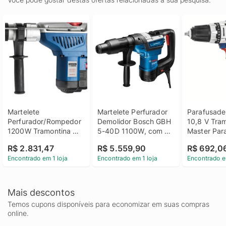
Martelete 
Martelete Perfurador 
Parafusadei
Perfurador/Rompedor 
Demolidor Bosch GBH 
10,8 V Tram
1200W Tramontina 
5-40D 1100W, com 
Master Para
Master Com Encaixe 
Maleta - 220 Volts
Profissional
R$ 2.831,47
R$ 5.559,90
R$ 692,0
Rápido SDS Max Uso 
De Reversã
Encontrado em 1 loja
Encontrado em 1 loja
Encontrado e
Profissional Com 
Maleta 1.9/16" 127V
Mais descontos
Temos cupons disponíveis para economizar em suas compras
online.