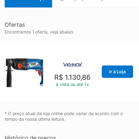
entre diferentes frentes de trabalho, além de contribuir para a
proteção do equipamento no armazenamento. Se você procura
um martelete perfurador e rompedor Tramontina para uso
Ofertas
profissional, este modelo combina potência, praticidade e a
segurança de uma marca tradicional no segmento de
Encontramos 1 oferta, veja abaixo.
ferramentas.
Ir à Loja
R$ 1.130,86
à vista ou até 1x
* O preço atual da loja online pode variar de acordo com o
tempo da nossa última leitura.
Histórico de preços