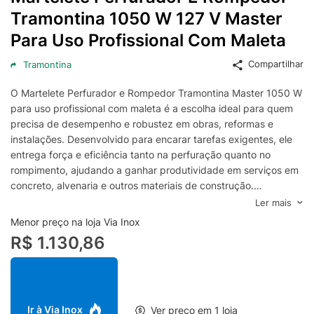
Tramontina 1050 W 127 V Master
Para Uso Profissional Com Maleta
Compartilhar
Tramontina
O Martelete Perfurador e Rompedor Tramontina Master 1050 W
para uso profissional com maleta é a escolha ideal para quem
precisa de desempenho e robustez em obras, reformas e
instalações. Desenvolvido para encarar tarefas exigentes, ele
entrega força e eficiência tanto na perfuração quanto no
rompimento, ajudando a ganhar produtividade em serviços em
concreto, alvenaria e outros materiais de construção.
Com a qualidade reconhecida da Tramontina, este martelete
Ler mais
profissional foi pensado para rotinas intensas, oferecendo
Menor preço na loja Via Inox
construção resistente e operação confiável para o dia a dia do
R$ 1.130,86
canteiro de obras. A linha Master é voltada para quem busca
uma ferramenta de alto rendimento, indicada para aplicações
como abertura de passagens, fixações, remoções e pequenas
demolições, com foco em performance e durabilidade.
Acompanha maleta, facilitando o transporte e a organização
Ir à Via Inox
Ver preço em 1 loja