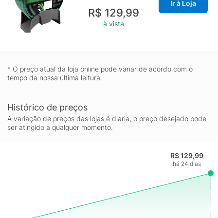
Ir à Loja
para mangueira e 01 adaptador com engate rosqueado; - Para
R$ 129,99
maior resistência possui 3 camadas distintas: interna em PVC,
à vista
intermediária em fio de poliéster trançado e externa em PVC.
* O preço atual da loja online pode variar de acordo com o
tempo da nossa última leitura.
Histórico de preços
A variação de preços das lojas é diária, o preço desejado pode
ser atingido a qualquer momento.
R$ 129,99
há 24 dias