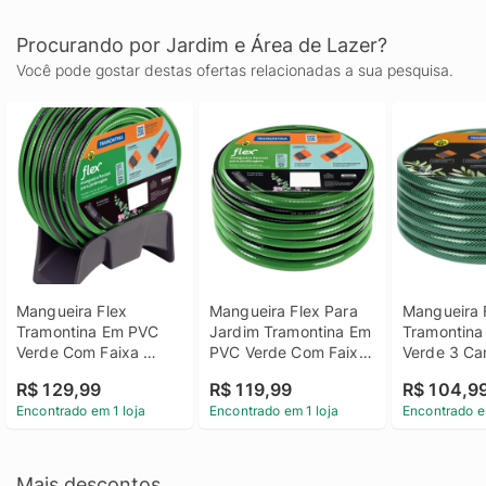
Procurando por Jardim e Área de Lazer?
Você pode gostar destas ofertas relacionadas a sua pesquisa.
Mangueira Flex 
Mangueira Flex Para 
Mangueira F
Tramontina Em PVC 
Jardim Tramontina Em 
Tramontina
Verde Com Faixa 
PVC Verde Com Faixa 
Verde 3 Ca
Preta 4 Camadas 
Preta 4 Camadas 
20m Com En
R$ 129,99
R$ 119,99
R$ 104,9
20m Engate 
20m Engate 
Rosqueado 
Encontrado em 1 loja
Encontrado em 1 loja
Encontrado e
Rosqueado, Esguicho 
Rosqueado E Esguicho
E Suporte
Mais descontos