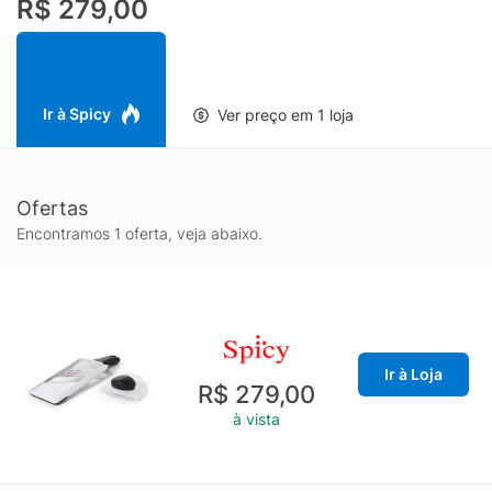
R$ 279,00
abaixo Corte diretamente em uma tábua ou apoie sobre uma
tigela Alça e pés antiderrapantes Pode ser lavado na lava
louças Material: Plástico, aço inoxidável Cor: Branco Peso:
0,184kg Dimensões: 9,53cm x 1,27cm x 29,21cm (AxLxP)
Garantia: 3 Meses - Contra defeito de fabricação
Ir à Spicy
Ver preço em 1 loja
Ofertas
Encontramos 1 oferta, veja abaixo.
Ir à Loja
R$ 279,00
à vista