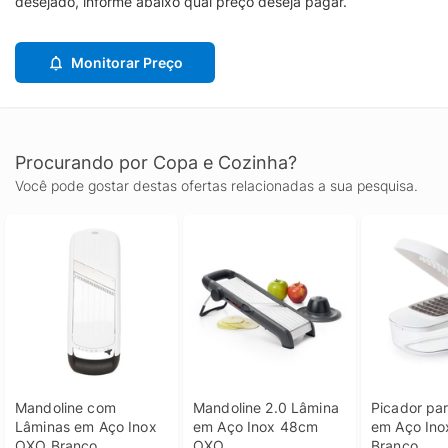
desejado, informe abaixo qual preço deseja pagar.
Monitorar Preço
Procurando por Copa e Cozinha?
Você pode gostar destas ofertas relacionadas a sua pesquisa.
Mandoline com 
Mandoline 2.0 Lâmina 
Picador par
Lâminas em Aço Inox 
em Aço Inox 48cm 
em Aço Ino
OXO Branco
OXO
Branco