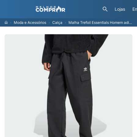
Lojas
En
Moda e Acessórios
Calça
Malha Trefoil Essentials Homem adidas