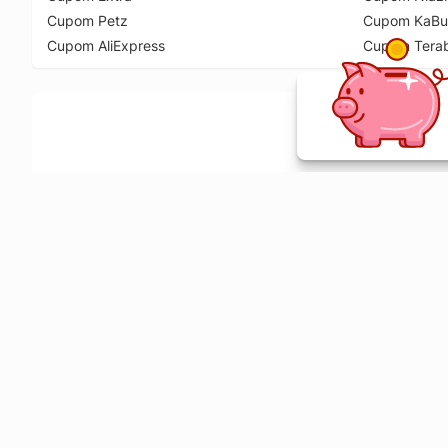
Cupom Petz
Cupom KaBu
Cupom AliExpress
Cupom Tera
Ative a extensão de descontos e receba 
Sobre o Melhor Comprar
O Melhor Comprar é especializado em cupons de desconto, c
comparador de preços em mais de 1900 lojas online.