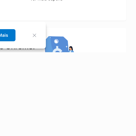
Mais
no Chrome!
rrinho de compras.
Saiba mais
Economizar
Siga-nos
Aluguel de Carros
Facebook
Categorias
Instagram
Cupons
Youtube