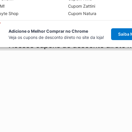
M!
Cupom Zattini
byte Shop
Cupom Natura
Adicione o Melhor Comprar no Chrome
Saiba 
Veja os cupons de desconto direto no site da loja!
Acesse cupons de desconto direto 
aviso de cupons antes de finalizar uma compra online, direto no ca
Explorar
ódigos promocionais, ofertas e
Artigos
Black Friday
Enviar Cupom