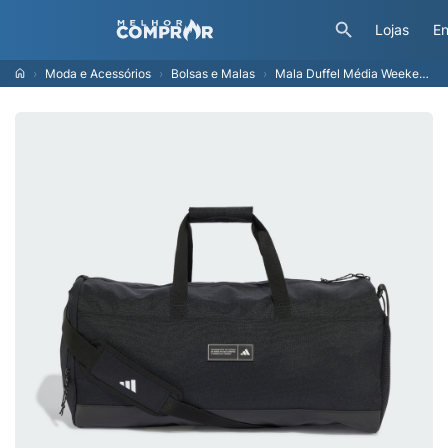
Lojas
En
Moda e Acessórios
Bolsas e Malas
Mala Duffel Média Weekender Três Listras Unisex adidas