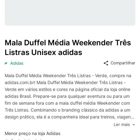
Mala Duffel Média Weekender Três
Listras Unisex adidas
Compartilhar
Adidas
Mala Duffel Média Weekender Três Listras - Verde, compre na
adidas.com.br! Mala Duffel Média Weekender Três Listras -
Verde em vários estilos e cores na página oficial da loja online
adidas Brasil. Prepare-se para qualquer aventura ou para um
fim de semana fora com a mala duffel média Weekender com
Três Listras. Combinando o branding clássico da adidas a um
design prático, ela é a companheira ideal para treinos, viagens
ou o uso diário. O compartimento principal espaçoso oferece
Ler mais
amplo espaço para seus itens essenciais, enquanto o fecho de
Menor preço na loja Adidas
zíper mantém tudo seguro e fácil de acessar. As alças