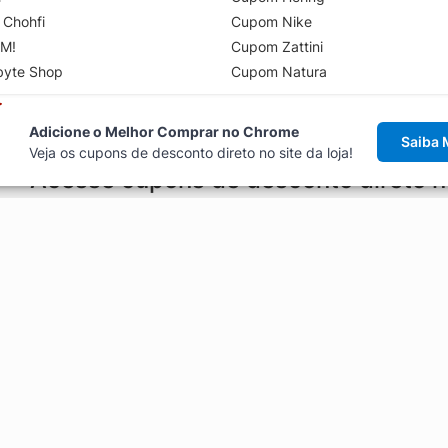
 Chohfi
Cupom Nike
M!
Cupom Zattini
byte Shop
Cupom Natura
Adicione o Melhor Comprar no Chrome
Saiba 
Veja os cupons de desconto direto no site da loja!
Acesse cupons de desconto direto 
aviso de cupons antes de finalizar uma compra online, direto no ca
Explorar
ódigos promocionais, ofertas e
Artigos
Black Friday