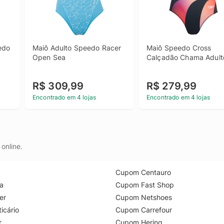
do 
Maiô Adulto Speedo Racer 
Maiô Speedo Cross 
Open Sea
Calçadão Chama Adult
R$ 309,99
R$ 279,99
Encontrado em 4 lojas
Encontrado em 4 lojas
online.
Cupom Centauro
a
Cupom Fast Shop
er
Cupom Netshoes
icário
Cupom Carrefour
r
Cupom Hering