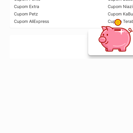
Cupom Extra
Cupom Niazi
Cupom Petz
Cupom KaBu
Cupom AliExpress
Cupom Tera
Ative a extensão de descontos e receba 
Sobre o Melhor Comprar
O Melhor Comprar é especializado em cupons de desconto, c
comparador de preços em mais de 1900 lojas online.