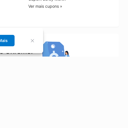
Ver mais cupons »
Mais
no Chrome!
rrinho de compras.
Saiba mais
Economizar
Siga-nos
Aluguel de Carros
Facebook
Categorias
Instagram