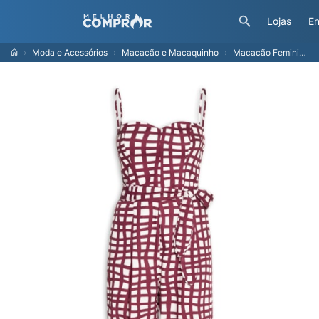
Lojas
En
Moda e Acessórios
Macacão e Macaquinho
Macacão Feminino Tricoline Estampa Trama - Vermelho