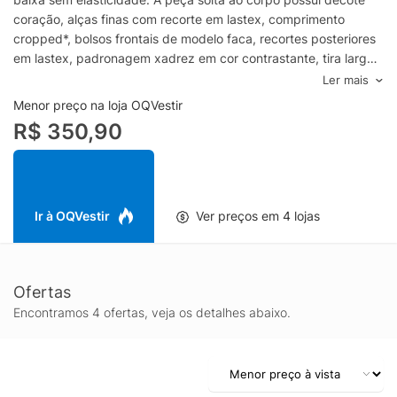
coração, alças finas com recorte em lastex, comprimento
cropped*, bolsos frontais de modelo faca, recortes posteriores
em lastex, padronagem xadrez em cor contrastante, tira larga
embutida para amarração frontal e fechamento posterior por
Ler mais
zíper invisível.Especificações & Cuidados:Lavar à
Menor preço na loja OQVestir
mão.Composição: 100% AlgodãoCor: VermelhoMarca: Dress
R$ 350,90
To*Cropped: comprimento curto.
Ir à OQVestir
Ver preços em 4 lojas
Ofertas
Encontramos 4 ofertas, veja os detalhes abaixo.