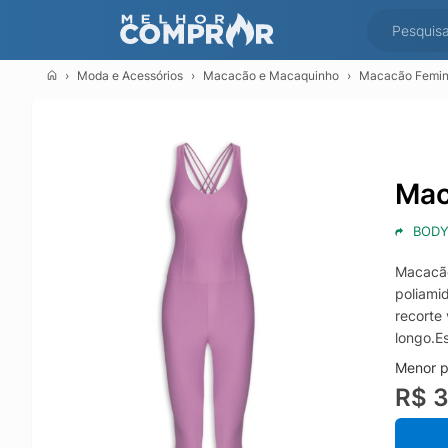
Moda e Acessórios
Macacão e Macaquinho
Macacão Femini
Mac
BODY
Macacão
poliami
recorte 
longo.E
Menor p
R$ 3