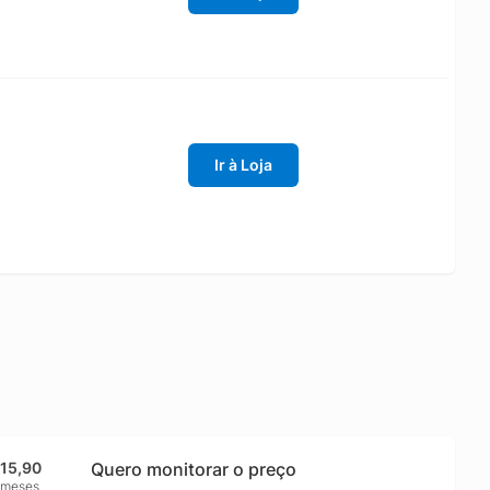
Ir à Loja
315,90
Quero monitorar o preço
 meses