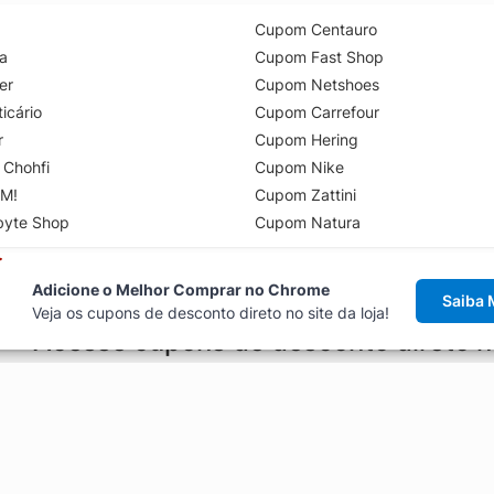
Cupom Centauro
a
Cupom Fast Shop
er
Cupom Netshoes
icário
Cupom Carrefour
r
Cupom Hering
 Chohfi
Cupom Nike
M!
Cupom Zattini
byte Shop
Cupom Natura
Adicione o Melhor Comprar no Chrome
Saiba 
Veja os cupons de desconto direto no site da loja!
Acesse cupons de desconto direto 
aviso de cupons antes de finalizar uma compra online, direto no ca