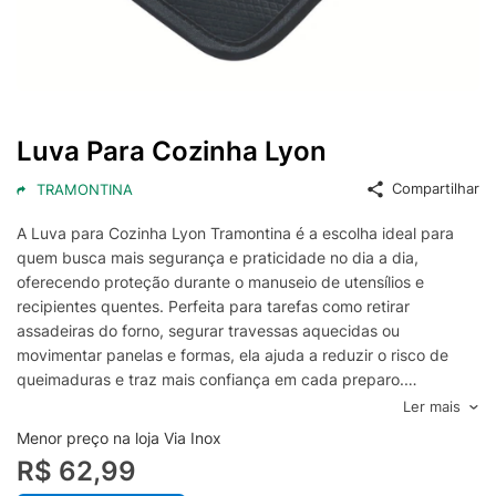
Luva Para Cozinha Lyon
Compartilhar
TRAMONTINA
A Luva para Cozinha Lyon Tramontina é a escolha ideal para
quem busca mais segurança e praticidade no dia a dia,
oferecendo proteção durante o manuseio de utensílios e
recipientes quentes. Perfeita para tarefas como retirar
assadeiras do forno, segurar travessas aquecidas ou
movimentar panelas e formas, ela ajuda a reduzir o risco de
queimaduras e traz mais confiança em cada preparo.
Com design pensado para o uso frequente, a Luva Lyon
Ler mais
Tramontina proporciona boa pegada e conforto nas mãos,
Menor preço na loja Via Inox
facilitando o controle ao transportar itens quentes com mais
R$ 62,99
estabilidade. É um acessório funcional tanto para cozinhas