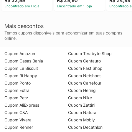
R$ 32,99
R$ 29,90
R$ 24,99
Encontrado em 1 loja
Encontrado em 1 loja
Encontrado e
Mais descontos
Temos cupons disponíveis para economizar em suas compras
online.
Cupom Amazon
Cupom Terabyte Shop
Cupom Casas Bahia
Cupom Centauro
Cupom Le Biscuit
Cupom Fast Shop
Cupom Ri Happy
Cupom Netshoes
Cupom Ponto
Cupom Carrefour
Cupom Extra
Cupom Hering
Cupom Petz
Cupom Nike
Cupom AliExpress
Cupom Zattini
Cupom C&A
Cupom Natura
Cupom Vivara
Cupom Mobly
Cupom Renner
Cupom Decathlon