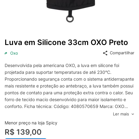
Luva em Silicone 33cm OXO Preto
Compartilhar
Oxo
Desenvolvida pela americana OXO, a luva em silicone foi
projetada para suportar temperaturas de até 230°C.
Proporcionando segurança conta com o sistema antiderrapante
mais resistente e proteção ao antebraço, a luva também possui
pontos de contato para uma proteção extra contra o calor. Seu
forro de tecido macio desenvolvido para maior isolamento e
conforto. Ficha técnica: Código: 4080570659 Marca: OXO
Conteúdo da Embalagem: 1 Luva Especificações do produto:
Ler mais
Vai a máquina de lavar Material: Silicone Temperatura: Até
Menor preço na loja Spicy
230°C Cor: Preto Peso: 170g Dimensões: 1,2cm x 17cm x 33cm
R$ 139,00
(AxLxP) Garantia: 3 Meses