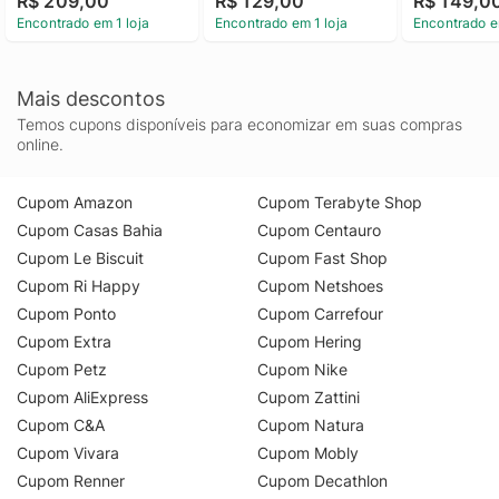
R$ 209,00
R$ 129,00
R$ 149,0
Encontrado em 1 loja
Encontrado em 1 loja
Encontrado e
Mais descontos
Temos cupons disponíveis para economizar em suas compras
online.
Cupom Amazon
Cupom Terabyte Shop
Cupom Casas Bahia
Cupom Centauro
Cupom Le Biscuit
Cupom Fast Shop
Cupom Ri Happy
Cupom Netshoes
Cupom Ponto
Cupom Carrefour
Cupom Extra
Cupom Hering
Cupom Petz
Cupom Nike
Cupom AliExpress
Cupom Zattini
Cupom C&A
Cupom Natura
Cupom Vivara
Cupom Mobly
Cupom Renner
Cupom Decathlon