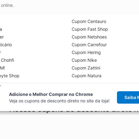
online.
Cupom Centauro
a
Cupom Fast Shop
er
Cupom Netshoes
icário
Cupom Carrefour
r
Cupom Hering
 Chohfi
Cupom Nike
M!
Cupom Zattini
byte Shop
Cupom Natura
Adicione o Melhor Comprar no Chrome
Saiba 
Veja os cupons de desconto direto no site da loja!
Acesse cupons de desconto direto 
aviso de cupons antes de finalizar uma compra online, direto no ca