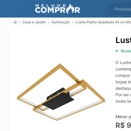
Casa e Jardim
Iluminação
Lustre Plafon Quadrado 45 cm Mo
Lus
Moda
O Lustr
contemp
compor 
toque d
destaqu
Por ser
muito be
para um
quanto 
Menor p
Além do
R$ 
paletas