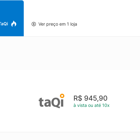
nto premium, tornando-se um elemento de destaque na composiçã
 TaQi
Ver preço em 1 loja
R$ 945,90
à vista ou até 10x