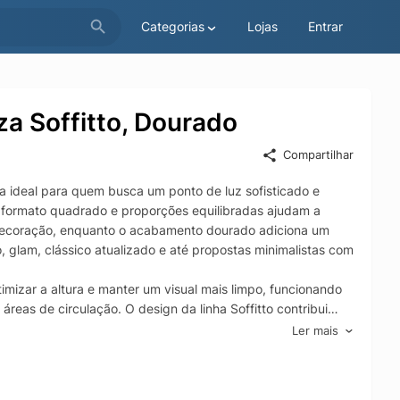
Categorias
Lojas
Entrar
a Soffitto, Dourado
Compartilhar
a ideal para quem busca um ponto de luz sofisticado e
 formato quadrado e proporções equilibradas ajudam a
decoração, enquanto o acabamento dourado adiciona um
glam, clássico atualizado e até propostas minimalistas com
imizar a altura e manter um visual mais limpo, funcionando
 áreas de circulação. O design da linha Soffitto contribui
do a criar uma atmosfera acolhedora tanto no dia a dia
Ler mais
a diferentes projetos de interiores, harmonizando com
e eleva o padrão do ambiente e agrega sensação de