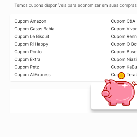
Temos cupons disponíveis para economizar em suas compras 
Cupom Amazon
Cupom C&A
Cupom Casas Bahia
Cupom Vivar
Cupom Le Biscuit
Cupom Renn
Cupom Ri Happy
Cupom O Bot
Cupom Ponto
Cupom Buse
Cupom Extra
Cupom Niazi
Cupom Petz
Cupom KaBu
Cupom AliExpress
Cupom Tera
Ative a extensão de descontos e receba 