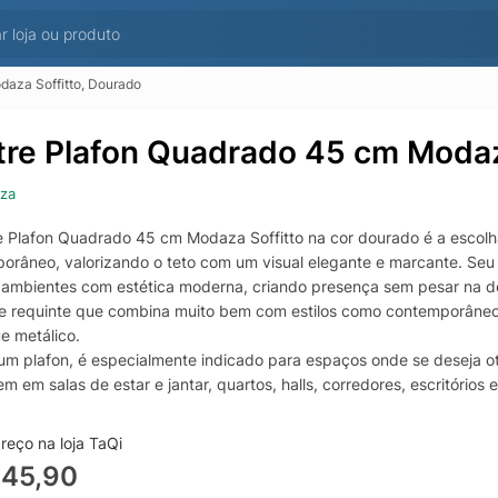
daza Soffitto, Dourado
tre Plafon Quadrado 45 cm Modaz
za
e Plafon Quadrado 45 cm Modaza Soffitto na cor dourado é a escolh
orâneo, valorizando o teto com um visual elegante e marcante. Seu
ambientes com estética moderna, criando presença sem pesar na 
e requinte que combina muito bem com estilos como contemporâneo, 
e metálico.
 um plafon, é especialmente indicado para espaços onde se deseja ot
m em salas de estar e jantar, quartos, halls, corredores, escritórios e
a iluminação mais confortável e bem distribuída no ambiente, ajudan
em momentos de recepção.
reço na loja TaQi
 apelo decorativo, o lustre plafon Modaza se integra com facilidade 
945,90
 neutras, madeiras, mármores e detalhes em metais. É uma peça qu