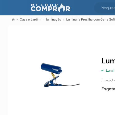
Casa e Jardim
Iluminação
Luminária Presilha com Garra Sof
Lum
Lumi
Luminár
Esgot