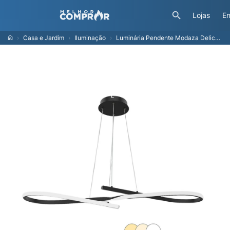
Lojas
En
Casa e Jardim
Iluminação
Luminária Pendente Modaza Delicata com 3 Temperaturas, Preto