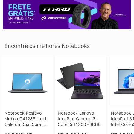
Encontre os melhores Notebooks
Notebook Positivo 
Notebook Lenovo 
Notebook L
Motion C4128Ei Intel 
IdeaPad Gaming 3i 
IdeaPad Sli
Celeron Dual Core 
Core i5 11300H 8GB 
Intel Core 
4GB SSD 128GB 
DDR4 512GB SSD 
8GB DDR5 