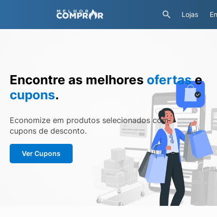
Lojas
En
Encontre as melhores
ofertas
e
cupons
.
Economize em produtos selecionados com
cupons de desconto.
Ver Cupons