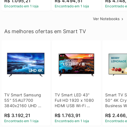
R$ 1.095,21
R$ 4.494,51
R$ 4.148,
Linux 14 - 3002181
GTX 1650 4GB 15.6 
SSD Win 1
Encontrado em 1 loja
Encontrado em 1 loja
Encontrado e
FHD Linux - Preto
Ver Notebooks
As melhores ofertas em Smart TV
TV Smart Samsung 
TV Smart LED 43" 
Smart TV S
55" 55AU7700 
Full HD 1920 x 1080 
50" 4K Crys
3840x2160 UHD 
HDMI USB Wi-Fi 
Business Wi
HDMI USB Wi-Fi 
Bluetooh 
BT 5.2 - 
R$ 3.192,21
R$ 1.763,91
R$ 2.466
Bluetooth
43LM631C0SB LG
LH50BEFH
Encontrado em 1 loja
Encontrado em 1 loja
Encontrado e