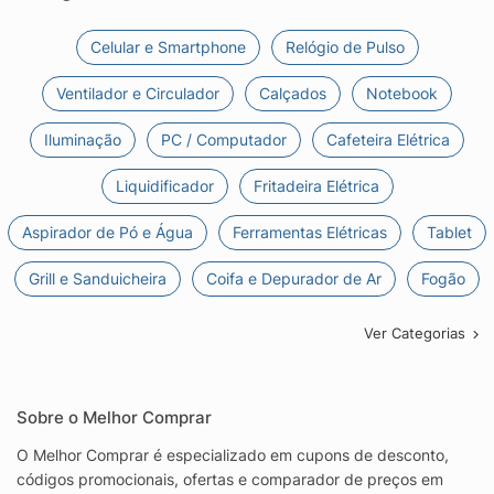
Celular e Smartphone
Relógio de Pulso
Ventilador e Circulador
Calçados
Notebook
Iluminação
PC / Computador
Cafeteira Elétrica
Liquidificador
Fritadeira Elétrica
Aspirador de Pó e Água
Ferramentas Elétricas
Tablet
Grill e Sanduicheira
Coifa e Depurador de Ar
Fogão
Ver Categorias
Sobre o Melhor Comprar
O Melhor Comprar é especializado em cupons de desconto,
códigos promocionais, ofertas e comparador de preços em