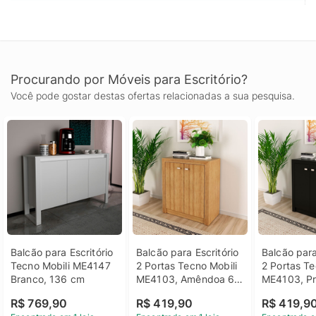
Procurando por Móveis para Escritório?
Você pode gostar destas ofertas relacionadas a sua pesquisa.
Balcão para Escritório 
Balcão para Escritório 
Balcão para 
Tecno Mobili ME4147 
2 Portas Tecno Mobili 
2 Portas Te
Branco, 136 cm
ME4103, Amêndoa 60 
ME4103, Pr
cm
R$ 769,90
R$ 419,90
R$ 419,9