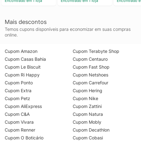
Encontrado em 1 loja
Encontrado em 1 loja
Encontrado e
Mais descontos
Temos cupons disponíveis para economizar em suas compras
online.
Cupom Amazon
Cupom Terabyte Shop
Cupom Casas Bahia
Cupom Centauro
Cupom Le Biscuit
Cupom Fast Shop
Cupom Ri Happy
Cupom Netshoes
Cupom Ponto
Cupom Carrefour
Cupom Extra
Cupom Hering
Cupom Petz
Cupom Nike
Cupom AliExpress
Cupom Zattini
Cupom C&A
Cupom Natura
Cupom Vivara
Cupom Mobly
Cupom Renner
Cupom Decathlon
Cupom O Boticário
Cupom Cobasi