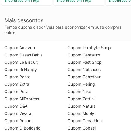
Encontrado em 1 loja
Encontrado em 1 loja
Encontrado e
Mais descontos
Temos cupons disponíveis para economizar em suas compras
online.
Cupom Amazon
Cupom Terabyte Shop
Cupom Casas Bahia
Cupom Centauro
Cupom Le Biscuit
Cupom Fast Shop
Cupom Ri Happy
Cupom Netshoes
Cupom Ponto
Cupom Carrefour
Cupom Extra
Cupom Hering
Cupom Petz
Cupom Nike
Cupom AliExpress
Cupom Zattini
Cupom C&A
Cupom Natura
Cupom Vivara
Cupom Mobly
Cupom Renner
Cupom Decathlon
Cupom O Boticário
Cupom Cobasi