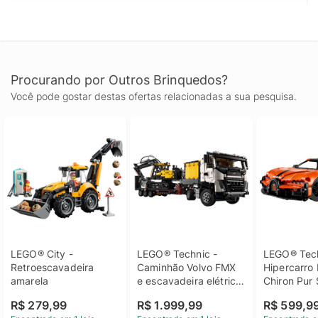
os conjuntos de modelos construíveis LEGO® Technic
apresentam movimentos e mecanismos realistas para introduzir
os jovens construtores de LEGO ao universo da engenharia
Medidas Um conjunto de 104 peças com um modelo de
brinquedo montável medindo mais de 4 pol. (10 cm) de altura,
Procurando por Outros Brinquedos?
9 pol. (24 cm) de comprimento e 3,5 pol. (9 cm) de largura,
Você pode gostar destas ofertas relacionadas a sua pesquisa.
com estabilizadores desdobrados
LEGO® City - 
LEGO® Technic - 
LEGO® Tech
Retroescavadeira 
Caminhão Volvo FMX 
Hipercarro 
amarela
e escavadeira elétrica 
Chiron Pur 
EC230
R$ 279,99
R$ 1.999,99
R$ 599,9