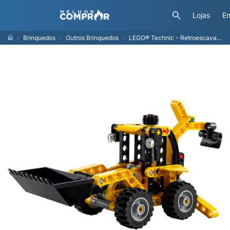
Lojas
En
Brinquedos
Outros Brinquedos
LEGO® Technic - Retroescavadeira