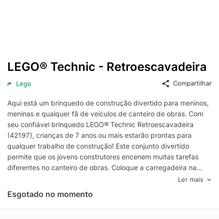
LEGO® Technic - Retroescavadeira
Compartilhar
Lego
Aqui está um brinquedo de construção divertido para meninos,
meninas e qualquer fã de veículos de canteiro de obras. Com
seu confiável brinquedo LEGO® Technic Retroescavadeira
(42197), crianças de 7 anos ou mais estarão prontas para
qualquer trabalho de construção! Este conjunto divertido
permite que os jovens construtores encenem muitas tarefas
diferentes no canteiro de obras. Coloque a carregadeira na
posição e abaixe os estabilizadores para suporte extra. Gire o
Ler mais
botão para mover a pá frontal para cima e para baixo. Em
Esgotado no momento
seguida, experimente a escavadeira traseira para enfrentar a
próxima tarefa do canteiro de obras. Os conjuntos de veículos