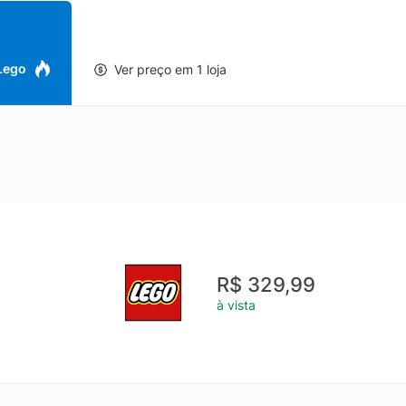
Veículo de brinquedo Mario Kart Coloque Donkey Kong em seu kart DK J
r a Banana Jogo digital interativo Monte o DK Jumbo com LEGO® Mar
var efeitos sonoros/visuais do jogo Donkey Kong, além de outros son
o® para crianças Dê este conjunto LEGO® Super Mario para meninos,
 Lego
Ver preço em 1 loja
71440 ou 71441 (vendido separadamente) é necessário para jogo inte
a de conjuntos LEGO® Super Mario: Mario Kart (vendidos separadam
do Mario Kart construídos com peças para competir Inspire a criati
o projetados para brincadeiras individuais ou sociais, oferecendo dr
o de expansão e reconstrução Medidas O brinquedo de carro montáv
ltura, 6 pol. (15 cm) de comprimento e 3 pol. (7 cm) de largura
R$ 329,99
à vista