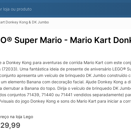
Kart Donkey Kong & DK Jumbo
O® Super Mario - Mario Kart Do
e a Donkey Kong para aventuras de corrida Mario Kart com este con
s (72033). Uma fantástica ideia de presente de aniversário LEGO® Su
 conjunto apresenta um veículo de brinquedo DK Jumbo construído 
 um elemento Banana com decoração facial. Ajude Donkey Kong a diri
ra derrubar a Banana do topo. Dirija o veículo de brinquedo DK Ju
dos conjuntos 71439, 71440 ou 71441 vendidos separadamente) para u
visuais do jogo Donkey Kong e sons do Mario Kart para iniciar a corr
ção para este conjunto Nintendo na caixa ou no aplicativo LEGO Supe
gens icônicos na linha (conjuntos vendidos separadamente). Diverti
reço na loja Lego
Kong em seu DK Jumbo com este conjunto LEGO® Super Mario: Mari
329,99
atização Este conjunto de brinquedos de aventura inclui uma figu