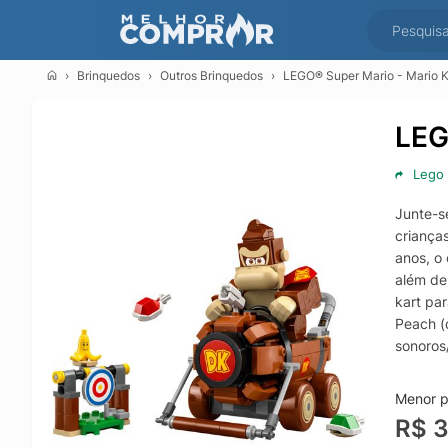
Brinquedos
Outros Brinquedos
LEGO® Super Mario - Mario 
LEG
Lego
Junte-s
criança
anos, o
além de
kart pa
Peach (
sonoros/
constru
persona
Menor p
Donkey 
R$ 
de dram