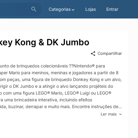
Categorias
Lojas
Entrar
nkey Kong & DK Jumbo
Compartilhar
junto de brinquedos colecionáveis ??Nintendo® para
per Mario para meninos, meninas e jogadores a partir de 8
com peças, uma figura de brinquedo Donkey Kong e um alvo,
gir o DK Jumbo e a atingir o alvo lançando projéteis do
mbo com uma figura LEGO® Mario, LEGO® Luigi ou LEGO®
ma brincadeira interativa, incluindo efeitos
ida, buzinar, derrapar e muito mais. Encontre instruções de
r Mario. Expanda a diversão com outros veículos legais e
Ler mais
do conjunto colecionável Nintendo® Corra e mire no alvo com
o Kart Uma figura de brinquedo Donkey Kong para diversão
ra Donkey Kong, além de um elemento Banana com decoração