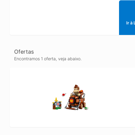
facial 
derruba
para ati
Nintend
Ir à
71439, 
complet
brinque
Mario sã
Ofertas
por mei
Encontramos 1 oferta, veja abaixo.
cm) de a