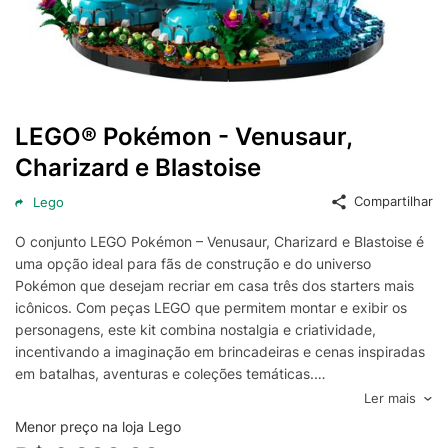
LEGO® Pokémon - Venusaur,
Charizard e Blastoise
Compartilhar
Lego
O conjunto LEGO Pokémon – Venusaur, Charizard e Blastoise é
uma opção ideal para fãs de construção e do universo
Pokémon que desejam recriar em casa três dos starters mais
icônicos. Com peças LEGO que permitem montar e exibir os
personagens, este kit combina nostalgia e criatividade,
incentivando a imaginação em brincadeiras e cenas inspiradas
em batalhas, aventuras e coleções temáticas.
Perfeito para colecionadores e para quem gosta de projetos de
Ler mais
montagem, o set oferece uma experiência envolvente ao
Menor preço na loja Lego
montar cada criatura com detalhes marcantes, proporcionando