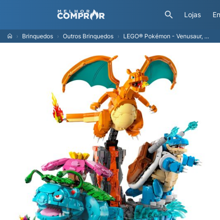
Lojas
En
Brinquedos
Outros Brinquedos
LEGO® Pokémon - Venusaur, Charizard e Blastoise