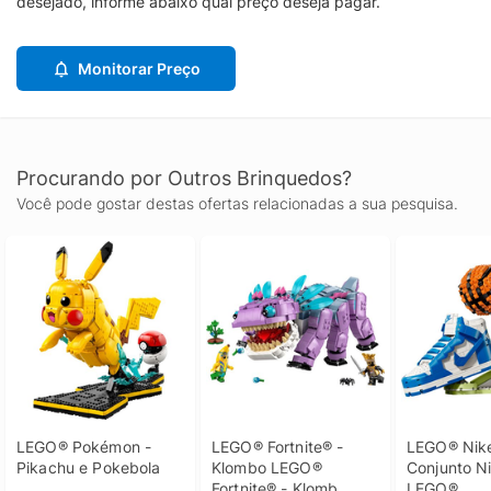
desejado, informe abaixo qual preço deseja pagar.
Monitorar Preço
Procurando por Outros Brinquedos?
Você pode gostar destas ofertas relacionadas a sua pesquisa.
LEGO® Pokémon - 
LEGO® Fortnite® - 
LEGO® Nike
Pikachu e Pokebola
Klombo LEGO® 
Conjunto Ni
Fortnite® - Klomb
LEGO®